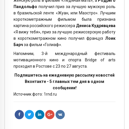
женскую роль в фильме «Ледяная мать», а
Родриго
Пандольфо
получил приз за лучшую мужскую роль
в бразильской ленте «Жуан, или Маэстро». Лучшим
короткометражным фильмом была признана
картина российского режиссера
Дениса Кудрявцева
«Я вижу тебя», приз за лучшую режиссерскую работу
в короткометражном кино получил француз
Лоик
Барч
за фильм «Голиаф».
Напомним, 3-й международный фестиваль
мотивационного кино и спорта Bridge of arts
проходил в Ростове с 23 по 27 августа.
Подпишитесь на ежедневную рассылку новостей
Вконтакте - 5 главных тем дня в одном
сообщении!
Источник фото: 1rnd.ru