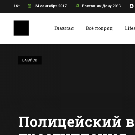
16+
24 сентября 2017
Ростов-на-Дону
20°C
Главная
Всё подряд
Life
Ростов-на-Дону
Батайс
Ростовчанка
поборется за
БАТАЙСК
миллион рублей в
конкурсе красоты
Все новости Ростова-на-Дону
Все ново
Полицейский в