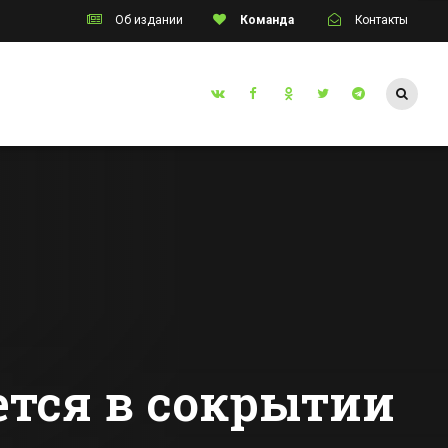
Об издании
Команда
Контакты
Таганрог
инский
На
д стал
благоустройство
Таганрога
направят более 25
Все новости Таганрога
млн руб
ется в сокрытии