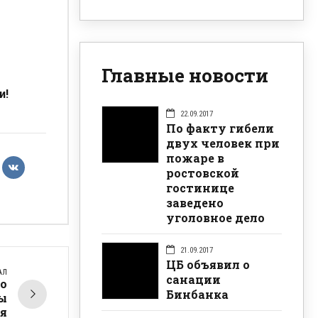
Главные новости
и!
22.09.2017
По факту гибели
двух человек при
пожаре в
ростовской
гостинице
заведено
уголовное дело
21.09.2017
ЦБ объявил о
АЛ
санации
о
Бинбанка
ы
я