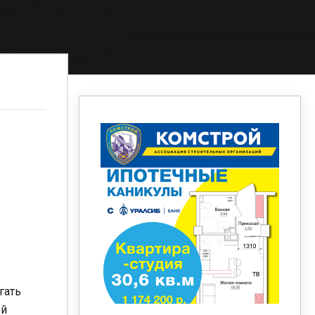
гать
ый