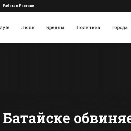
Работа в Ростове
style
Люди
Бренды
Политика
Города
к
Красный Сулин
Часть Батайска
Красносул
осталась без воды
детский са
на один день
казачьим
сти Батайска
Все новости Красного Сулина
 Батайске обвиня