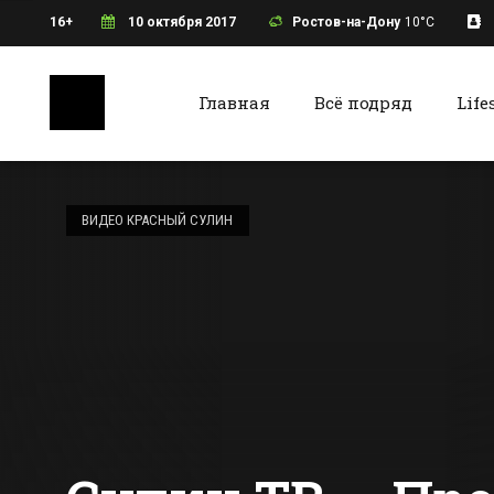
16+
10 октября 2017
Ростов-на-Дону
10°C
Главная
Всё подряд
Life
Ростов-на-Дону
Батайс
Назначен новый
руководитель
ВИДЕО КРАСНЫЙ СУЛИН
компании,
занимающейся
Все новости Ростова-на-Дону
Все ново
трамвайными
перевозками в
Ростове