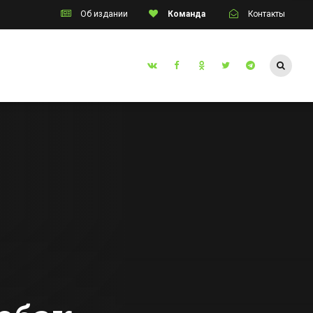
Об издании
Команда
Контакты
Таганрог
Двух жителей
инском
Ростовской
иб
области осудят за
ст,
попытку продать
Все новости Таганрога
человека за 1,5
млн руб
ительными
й