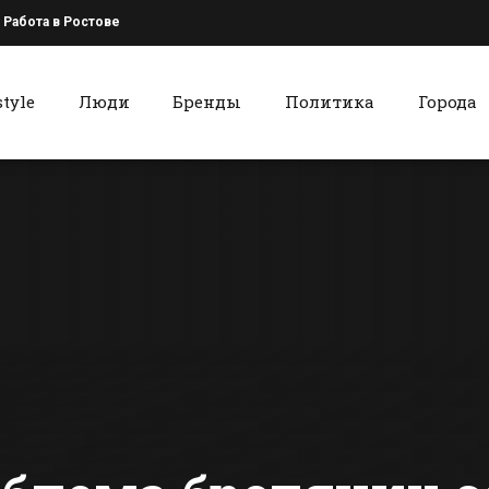
Работа в Ростове
style
Люди
Бренды
Политика
Города
к
Красный Сулин
Батайский Центр
В
занятости
Красносул
рассказал о
районе пог
вакансиях
мотоцикли
сти Батайска
Все новости Красного Сулина
ограблена
женщина,
правохран
органами
обнаружен
пропавши
мужчина