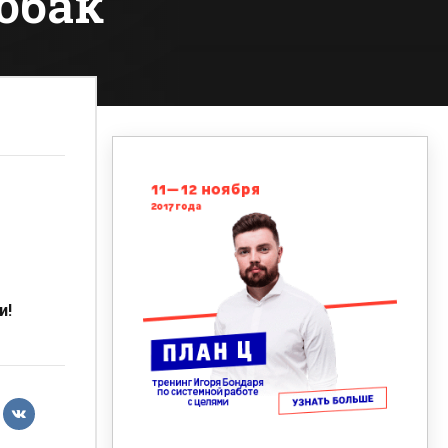
обак
и!