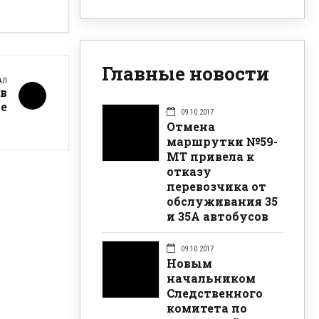
Главные новости
АЛ
 в
е
09.10.2017
Отмена
маршрутки №59-
МТ привела к
отказу
перевозчика от
обслуживания 35
и 35А автобусов
09.10.2017
Новым
начальником
Следственного
комитета по