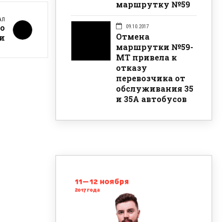
маршрутку №59
АЛ
по
09.10.2017
Отмена
и
маршрутки №59-
МТ привела к
отказу
перевозчика от
обслуживания 35
и 35А автобусов