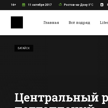
16+
11 октября 2017
Ростов-на-Дону
8°C
Главная
Всё подряд
Life
Ростов-на-Дону
Батайс
Молодые
политики и
БАТАЙСК
управленцы
Ростовской
Все новости Ростова-на-Дону
Все ново
области приняли
участие во
всероссийском
форуме
«Молодежная
Команда Страны»
Центральный р