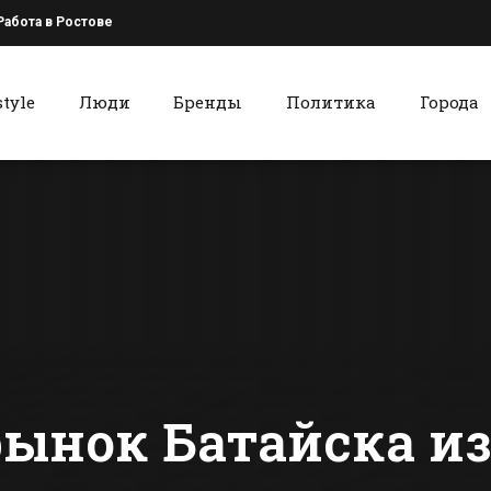
Работа в Ростове
style
Люди
Бренды
Политика
Города
к
Красный Сулин
Вечером на рынке
Завершен
в Батайске
капитальн
тушили пожар
ремонт фас
центра дет
сти Батайска
Все новости Красного Сулина
техническ
творчества
ынок Батайска из