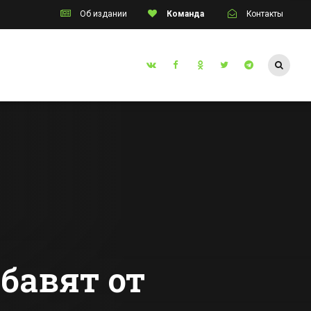
Об издании
Команда
Контакты
Таганрог
Двух жителей
ый
Ростовской
ада
области осудят за
ского
попытку продать
Все новости Таганрога
ого
человека за 1,5
млн руб
бавят от