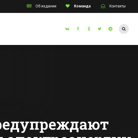
Об издании
Команда
Контакты
Таганрог
одного
Двух жителей
Ростовской
инцев
области осудят за
попытку продать
Все новости Таганрога
человека за 1,5
млн руб
предупреждают