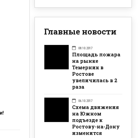
Главные новости
08.10.2017
Площадь пожара
на рынке
Темерник в
Ростове
увеличилась в 2
раза
06.10.2017
Схема движения
и!
на Южном
подъезде к
Ростову-на-Дону
изменится