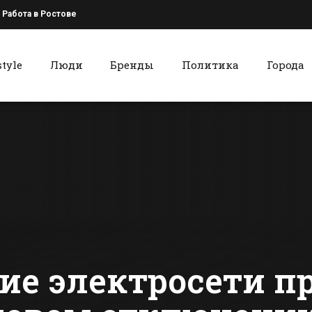
Работа в Ростове
style
Люди
Бренды
Политика
Города
к
Красный Сулин
Батайский Центр
Афиша вых
занятости
дня для
рассказал о
красносул
вакансиях
сти Батайска
Все новости Красного Сулина
ие электросети 