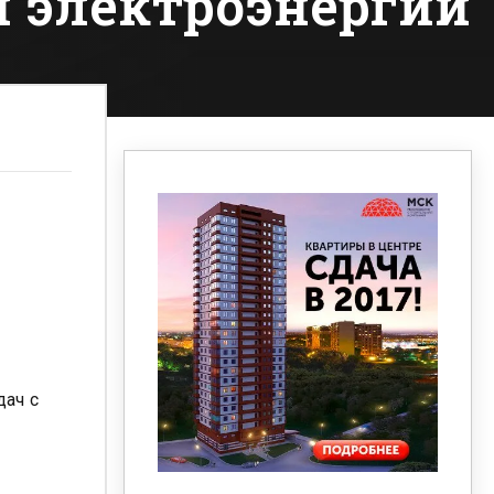
 электроэнергии
дач с