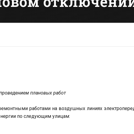
новом отключении
с проведением плановых работ
 с ремонтными работами на воздушных линиях электропере
энергии по следующим улицам: