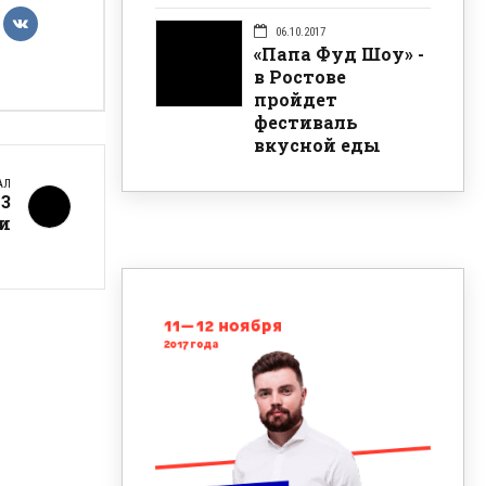
06.10.2017
«Папа Фуд Шоу» -
в Ростове
пройдет
фестиваль
вкусной еды
АЛ
13
и