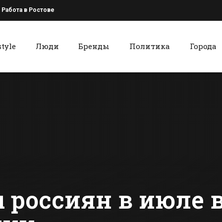
Работа в Ростове
style
Люди
Бренды
Политика
Города
к
Красный Сулин
Вечером на рынке
Спортсменк
в Батайске
Красного С
тушили пожар
приехала с
серебром и
сти Батайска
Все новости Красного Сулина
Краснодар
края
 россиян в июле в