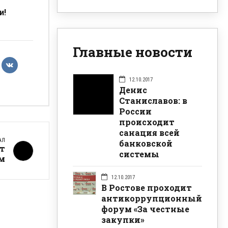
и!
Главные новости
12.10.2017
Денис
Станиславов: в
России
происходит
санация всей
АЛ
банковской
т
системы
м
12.10.2017
В Ростове проходит
антикоррупционный
форум «За честные
закупки»