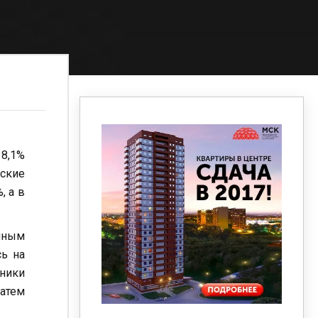
 8,1%
ьские
, а в
нным
сь на
тники
затем