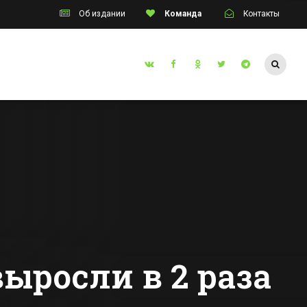
Об издании
Команда
Контакты
Таганрог
а из
Двух жителей
улина
Ростовской
области осудят за
з
попытку продать
Все новости Таганрога
ского
человека за 1,5
млн руб
ыросли в 2 раза