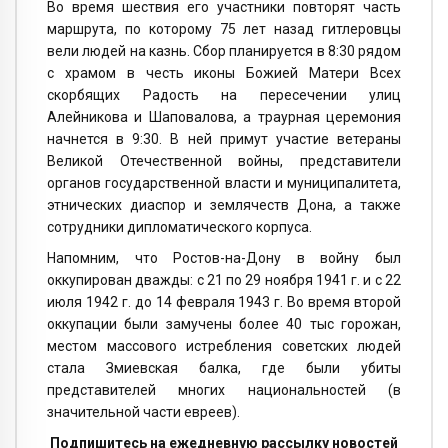
Во время шествия его участники повторят часть
маршрута, по которому 75 лет назад гитлеровцы
вели людей на казнь. Сбор планируется в 8:30 рядом
с храмом в честь иконы Божией Матери Всех
скорбящих Радость на пересечении улиц
Алейникова и Шаповалова, а траурная церемония
начнется в 9:30. В ней примут участие ветераны
Великой Отечественной войны, представители
органов государственной власти и муниципалитета,
этнических диаспор и землячеств Дона, а также
сотрудники дипломатического корпуса.
Напомним, что Ростов-на-Дону в войну был
оккупирован дважды: с 21 по 29 ноября 1941 г. и с 22
июля 1942 г. до 14 февраля 1943 г. Во время второй
оккупации были замучены более 40 тыс горожан,
местом массового истребления советских людей
стала Змиевская балка, где были убиты
представителей многих национальностей (в
значительной части евреев).
Подпишитесь на ежедневную рассылку новостей