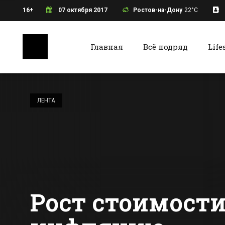
16+
07 октября 2017
Ростов-на-Дону
22°C
Главная
Всё подряд
Life
Ростов-на-Дону
Батайс
Новый рыбный
павильон начал
ЛЕНТА
работу на
Центральном
Все новости Ростова-на-Дону
Все ново
рынке Ростова
Рост стоимости