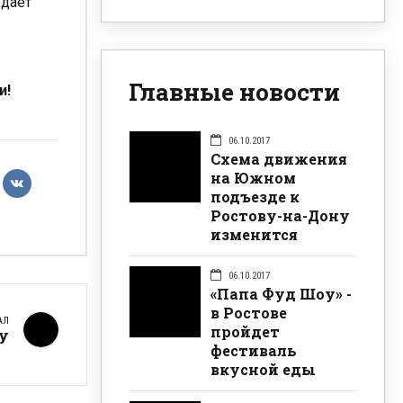
ждает
Главные новости
и!
06.10.2017
Схема движения
на Южном
подъезде к
Ростову-на-Дону
изменится
06.10.2017
«Папа Фуд Шоу» -
в Ростове
АЛ
пройдет
ру
фестиваль
вкусной еды