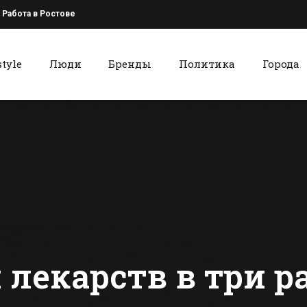
Работа в Ростове
style
Люди
Бренды
Политика
Города
к
Красный Сулин
Батайский Центр
Афиша вых
занятости
дня для
рассказал о
красносул
вакансиях
сти Батайска
Все новости Красного Сулина
 лекарств в три р