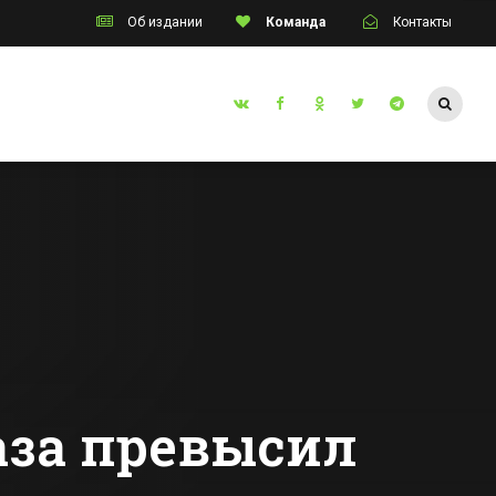
Об издании
Команда
Контакты
Таганрог
одного
Двух жителей
Ростовской
инцев
области осудят за
попытку продать
Все новости Таганрога
человека за 1,5
млн руб
аза превысил