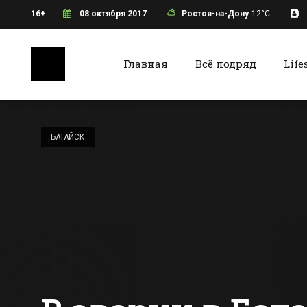
16+
08 октября 2017
Ростов-на-Дону
12°C
Главная
Всё подряд
Life
Ростов-на-Дону
Батайс
Новый рыбный
павильон начал
БАТАЙСК
работу на
Центральном
Все новости Ростова-на-Дону
Все ново
рынке Ростова