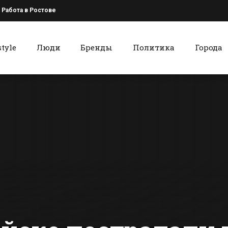
Работа в Ростове
style
Люди
Бренды
Политика
Города
к
Красный Сулин
Батайский Центр
Афиша вых
занятости
дня для
рассказал о
красносул
вакансиях
сти Батайска
Все новости Красного Сулина