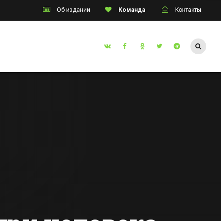
Об издании
Команда
Контакты
Таганрог
одного
Двух жителей
Ростовской
инцев
области осудят за
попытку продать
Все новости Таганрога
человека за 1,5
млн руб