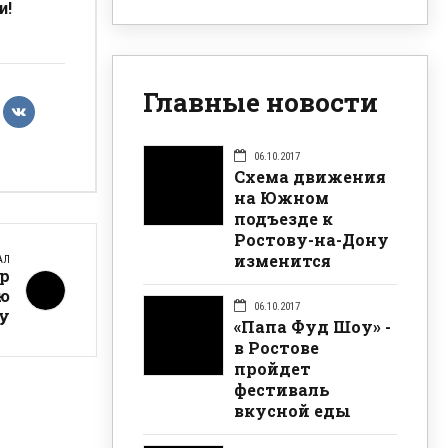
и!
Главные новости
06.10.2017
Схема движения
на Южном
подъезде к
Ростову-на-Дону
изменится
АЛ
ер
ю
06.10.2017
у
«Папа Фуд Шоу» -
в Ростове
пройдет
фестиваль
вкусной еды