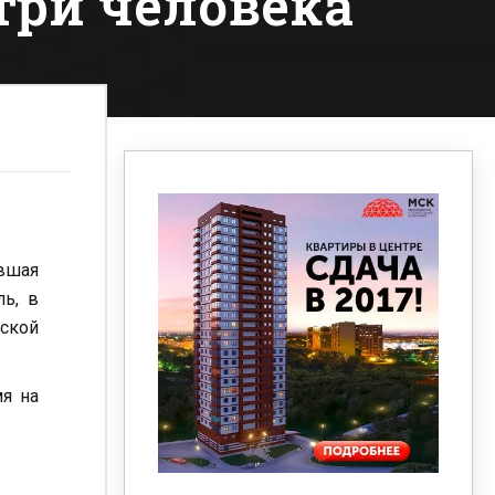
три человека
вшая
ль, в
вской
мя на