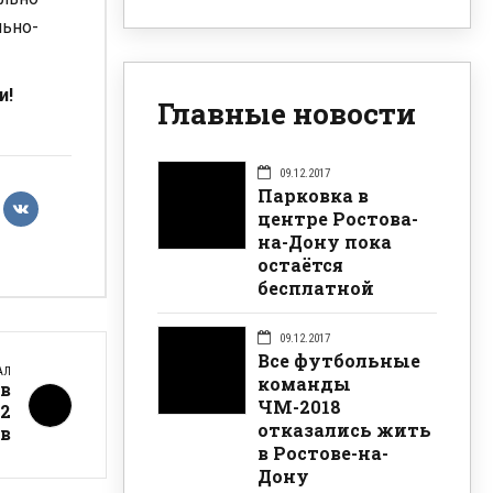
льно-
и!
Главные новости
09.12.2017
Парковка в
центре Ростова-
на-Дону пока
остаётся
бесплатной
09.12.2017
Все футбольные
АЛ
команды
в
ЧМ-2018
42
отказались жить
в
в Ростове-на-
Дону