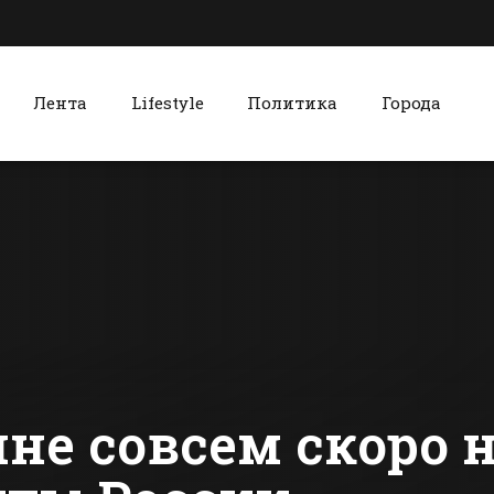
Лента
Lifestyle
Политика
Города
к
Красный Сулин
В Батайске
Празднич
задержали
концертом
уличного
театрализ
грабителя
представл
сти Батайска
Все новости Красного Сулина
отметили 
матери-каз
красносул
«Солнышке
не совсем скоро 