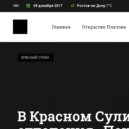
16+
09 декабря 2017
Ростов-на-Дону
7°C
Главная
Открытие Платова
Ростов-на-Дону
Батайс
Все футбольные
команды ЧМ-2018
КРАСНЫЙ СУЛИН
отказались жить
в Ростове-на-Дону
Все новости Ростова-на-Дону
Все ново
В Красном Сули