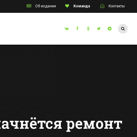
Об издании
Команда
Контакты
Таганрог
ным
Житель Таганрога
 и
без рук и без ног
ованным
стал чемпионом
ением
мира по карате
Все новости Таганрога
День
ачки в
инском
»
начнётся ремонт