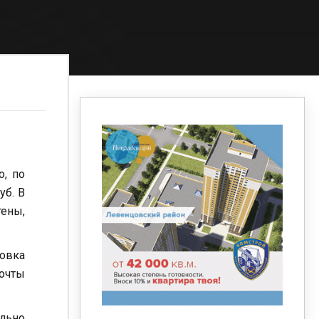
о, по
уб. В
ены,
овка
очты
ельно