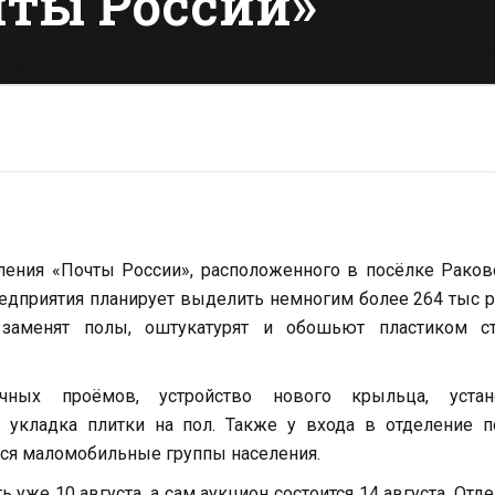
чты России»
ления «Почты России», расположенного в посёлке Раков
редприятия планирует выделить немногим более 264 тыс р
заменят полы, оштукатурят и обошьют пластиком ст
чных проёмов, устройство нового крыльца, устан
 укладка плитки на пол. Также у входа в отделение п
ься маломобильные группы населения.
уже 10 августа, а сам аукцион состоится 14 августа. Отд