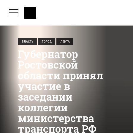
ВЛАСТЬ
ГОРОД
ЛЕНТА
Губернатор
Ростовской
области принял
участие в
заседании
коллегии
министерства
транспорта РФ