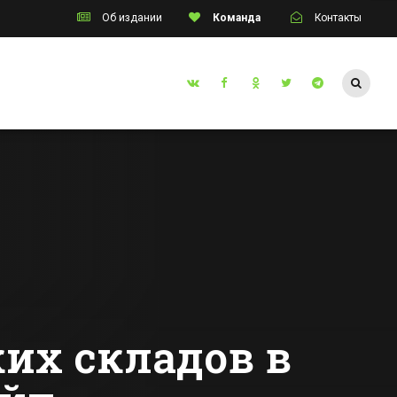
Об издании
Команда
Контакты
Таганрог
ется и
В Таганроге на
инские
неделю закроют
месте с
центральную
улицу из-за
Все новости Таганрога
съемок фильма
их складов в