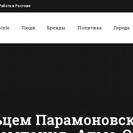
Работа в Ростове
style
Люди
Бренды
Политика
Города
к
Красный Сулин
Накануне Дня
Жизнь меня
города в Батайске
красносул
откроют два
педагоги в
промышленных
ней
сти Батайска
Все новости Красного Сулина
предприятия
цем Парамоновск