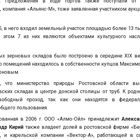
б. Предложения в ходе торгов также поступали от
, компания «Альянс-М», тоже заявленная участником аукц
уб, в него входил земельный участок площадью более 13 т
 этом 7 из них являются объектами культурного насл
ых зерновых складов было построено в середине XIX ве
во помещений находилось в собственности купцов Макси
моновым.
о, что министерство природы Ростовской области вы
ских складах в центре донской столицы от труб. К род
ободный проход, так как они находятся в федерал
общего пользования.
рованная в 2006 г. ООО «Алмо-Ойл» принадлежит
Алекса
ндр Кирий
также владеет долей в ростовской фирме «Бе
, и карельской компании «Вектор-А», работающей в с