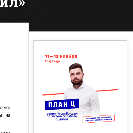
Ойл»
алеко
ы на