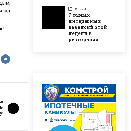
дым,
03.10.2017
 млрд
7 самых
интересных
вакансий этой
и!
недели в
ресторанах
АЛ
ть
у