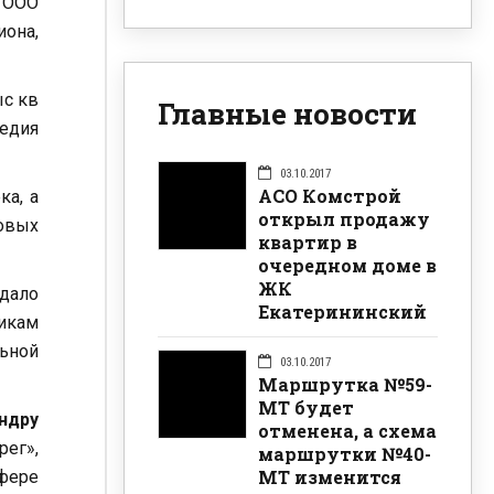
 ООО
иона,
ыс кв
Главные новости
едия
03.10.2017
АСО Комстрой
ка, а
открыл продажу
мовых
квартир в
очередном доме в
ЖК
дало
Екатерининский
никам
ьной
03.10.2017
Маршрутка №59-
МТ будет
ндру
отменена, а схема
рег»,
маршрутки №40-
МТ изменится
фере