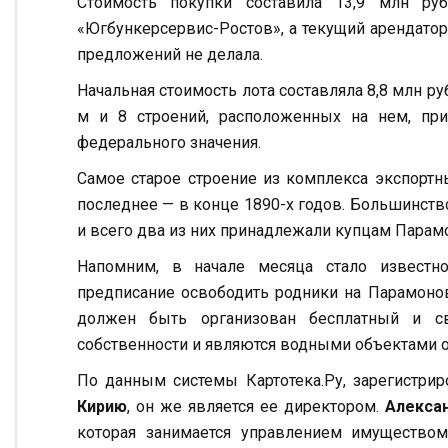
Стоимость покупки составила 13,9 млн ру
«Югбункерсервис-Ростов», а текущий арендатор
предложений не делала.
Начальная стоимость лота составляла 8,8 млн р
м и 8 строений, расположенных на нем, при
федерального значения.
Самое старое строение из комплекса экспортн
последнее — в конце 1890-х годов. Большинст
и всего два из них принадлежали купцам Пара
Напомним, в начале месяца стало известн
предписание освободить родники на Парамонов
должен быть организован бесплатный и св
собственности и являются водными объектами 
По данным системы Картотека.Ру, зарегистри
Кирию
, он же является ее директором.
Алекса
которая занимается управлением имуществом