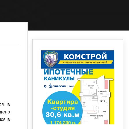
ся в
дено
лся в