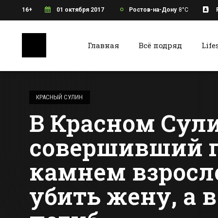
16+
01 октября 2017
Ростов-на-Дону
8°C
Главная
Всё подряд
Life
Ростов-на-Дону
Батайс
Через
Ворошиловский
КРАСНЫЙ СУЛИН
мост в Ростове
В Красном Сул
запустят пять
Все новости Ростова-на-Дону
Все ново
городских
маршрутов
совершивший г
камнем взросл
убить жену, а 