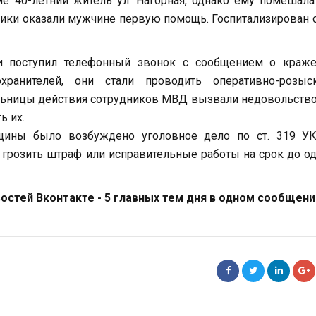
 40-летний житель ул. Нагорная, однако ему помешала
ки оказали мужчине первую помощь. Госпитализирован 
и поступил телефонный звонок с сообщением о краже
хранителей, они стали проводить оперативно-розыс
ельницы действия сотрудников МВД вызвали недовольство
ь их.
нщины было возбуждено уголовное дело по ст. 319 У
 грозить штраф или исправительные работы на срок до о
стей Вконтакте - 5 главных тем дня в одном сообщени