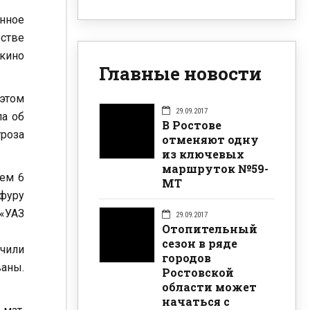
нное
стве
дкино
Главные новости
этом
29.09.2017
ла об
В Ростове
гроза
отменяют одну
из ключевых
маршруток №59-
ием 6
МТ
 фуру
 «УАЗ
29.09.2017
Отопительный
сезон в ряде
учили
городов
аны.
Ростовской
области может
начаться с