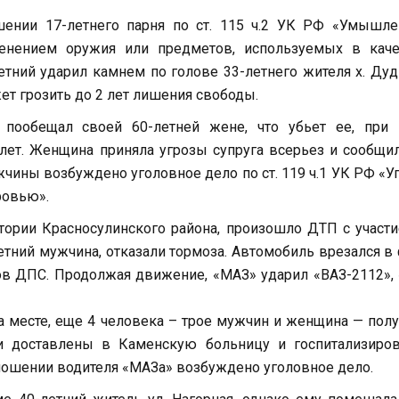
ении 17-летнего парня по ст. 115 ч.2 УК РФ «Умышле
енением оружия или предметов, используемых в каче
етний ударил камнем по голове 33-летнего жителя х. Ду
т грозить до 2 лет лишения свободы.
 пообещал своей 60-летней жене, что убьет ее, при 
лет. Женщина приняла угрозы супруга всерьез и сообщи
чины возбуждено уголовное дело по ст. 119 ч.1 УК РФ «У
ровью».
итории Красносулинского района, произошло ДТП с участ
етний мужчина, отказали тормоза. Автомобиль врезался в
ов ДПС. Продолжая движение, «МАЗ» ударил «ВАЗ-2112»,
а месте, еще 4 человека – трое мужчин и женщина — пол
и доставлены в Каменскую больницу и госпитализиров
ношении водителя «МАЗа» возбуждено уголовное дело.