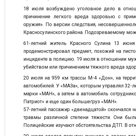
18 июля возбуждено уголовное дело в отнош
причинение легкого вреда здоровью с прим
оружия». По версии следствия, несовершеннол
Красносулинского района. Подозреваемому може
61-летний житель Красного Сулина 13 июня
продемонстрировал предмет, похожий на писто
инциденте в полицию. 19 июля в отношении муж
убийством или причинением тяжкого вреда здо
20 июля на 959 км трассы М-4 «Дон», на терр
автомобилей. У «МАЗа», которым управлял 32-л
марки «МАН», а затем в автомобиль сотрудник
Патриот» и еще один большегруз «МАН».
57-летний пассажир «двенадцатой» скончался н
травмы различной степени тяжести. Они был
Полицейские изучают обстоятельства ДТП. В от