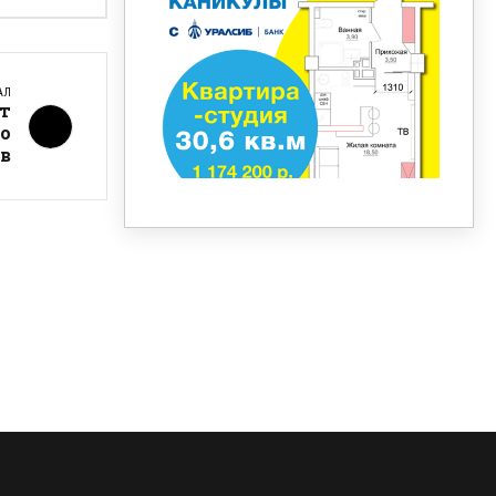
АЛ
т
о
в