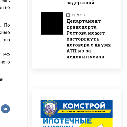
 мат,
задержкой
он не
29.09.2017
Департамент
. По
транспорта
кные
Ростова может
расторгнуть
, она
договора с двумя
АТП из-за
К РФ
недовыпусков
дного
и!