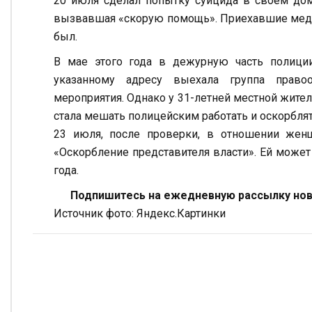
20 июля сделал попытку суицида в своем доме
вызвавшая «скорую помощь». Приехавшие меди
был.
В мае этого года в дежурную часть полици
указанному адресу выехала группа правоо
мероприятия. Однако у 31-летней местной жит
стала мешать полицейским работать и оскорблят
23 июля, после проверки, в отношении же
«Оскорбление представителя власти». Ей может
года.
Подпишитесь на ежедневную рассылку ново
Источник фото: Яндекс.Картинки