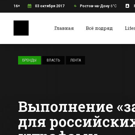
16+
03 октября 2017
Ростов-на-Дону
6°C
Главная
Всё подряд
Life
Ростов-на-Дону
Батайс
На Дону сделали
шестиметровую
БРЕНДЫ
ВЛАСТЬ
ЛЕНТА
колбасу
Все новости Ростова-на-Дону
Все ново
Выполнение «з
для российски