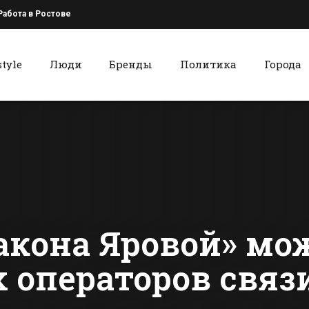
Работа в Ростове
style
Люди
Бренды
Политика
Города
к
Красный Сулин
Накануне Дня
Жизнь меня
города в Батайске
красносул
откроют два
педагоги в
промышленных
ней
сти Батайска
Все новости Красного Сулина
предприятия
акона Яровой» мо
х операторов св