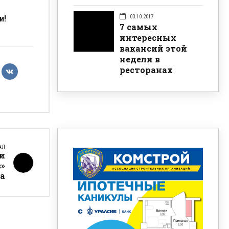
03.10.2017
и!
7 самых
интересных
вакансий этой
недели в
ресторанах
АЛ
 и
»
а