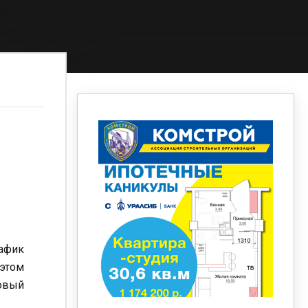
афик
этом
новый