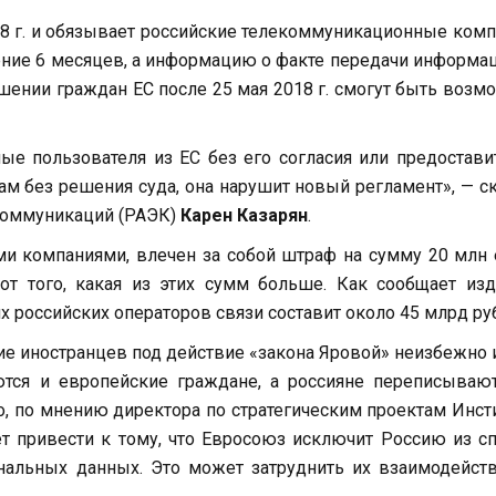
18 г. и обязывает российские телекоммуникационные ком
ение 6 месяцев, а информацию о факте передачи информа
ошении граждан ЕС после 25 мая 2018 г. смогут быть воз
ые пользователя из ЕС без его согласия или предостави
м без решения суда, она нарушит новый регламент», — с
коммуникаций (РАЭК)
Карен Казарян
.
ми компаниями, влечен за собой штраф на сумму 20 млн
т того, какая из этих сумм больше. Как сообщает изд
 российских операторов связи составит около 45 млрд ру
ние иностранцев под действие «закона Яровой» неизбежно 
ются и европейские граждане, а россияне переписываю
то, по мнению директора по стратегическим проектам Инст
ет привести к тому, что Евросоюз исключит Россию из с
нальных данных. Это может затруднить их взаимодейст