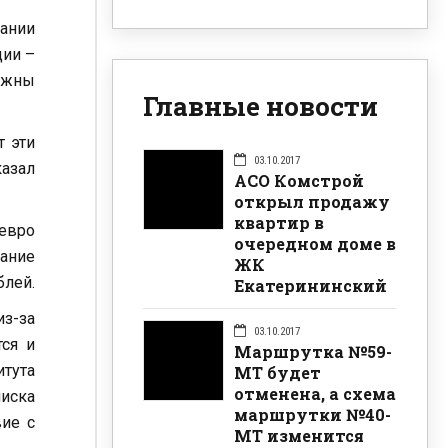
пании
ции –
можны
Главные новости
т эти
03.10.2017
казал
АСО Комстрой
открыл продажу
квартир в
 евро
очередном доме в
ание
ЖК
блей.
Екатерининский
из-за
03.10.2017
тся и
Маршрутка №59-
итута
МТ будет
отменена, а схема
писка
маршрутки №40-
вие с
МТ изменится