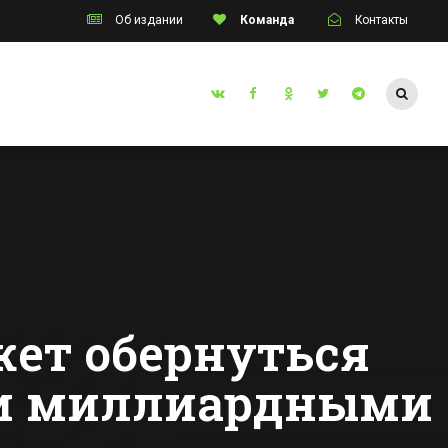
Об издании
Команда
Контакты
Таганрог
ется и
В Таганроге на
инские
неделю закроют
месте с
центральную
улицу из-за
Все новости Таганрога
съемок фильма
жет обернуться
язи миллиардными