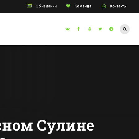
Об издании
Команда
Контакты
Таганрог
инского
В Таганроге на
а
неделю закроют
 розыск
центральную
улицу из-за
Все новости Таганрога
съемок фильма
сном Сулине