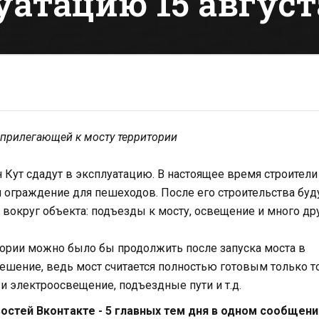
уатацию 15 август
у прилегающей к мосту территории
н Кут сдадут в эксплуатацию. В настоящее время строители
и ограждение для пешеходов. После его строительства буд
 вокруг объекта: подъезды к мосту, освещение и много др
ории можно было бы продолжить после запуска моста в
решение, ведь мост считается полностью готовым только то
 и электроосвещение, подъездные пути и т.д.
стей Вконтакте - 5 главных тем дня в одном сообщени