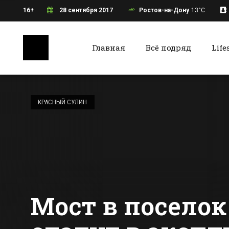
16+
28 сентября 2017
Ростов-на-Дону
13°C
Главная
Всё подряд
Life
Ростов-на-Дону
Батайс
На стадионе
«Ростов-Арена»
КРАСНЫЙ СУЛИН
проведут
антитеррористические
Все новости Ростова-на-Дону
Все ново
учения
Мост в посело