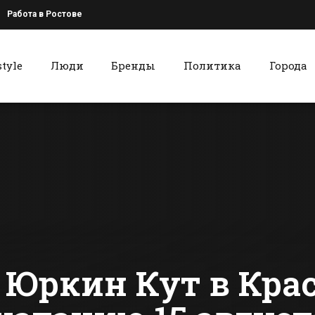
Работа в Ростове
style
Люди
Бренды
Политика
Города
к
Красный Сулин
Накануне Дня
Красносул
города в Батайске
пенсионер
откроют два
объявили в
промышленных
сти Батайска
Все новости Красного Сулина
предприятия
к Юркин Кут в Кра