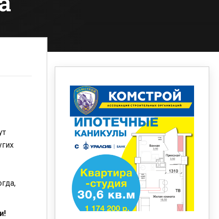
а
ут
угих
гда,
и!