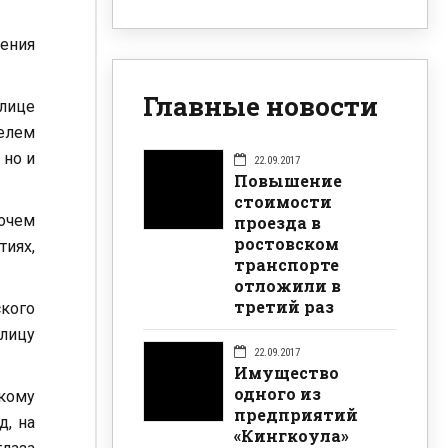
чения
Главные новости
лице
телем
 но и
22.09.2017
Повышение
стоимости
бочем
проезда в
ростовском
тиях,
транспорте
отложили в
третий раз
кого
улицу
22.09.2017
Имущество
одного из
скому
предприятий
д, на
«Кингкоула»