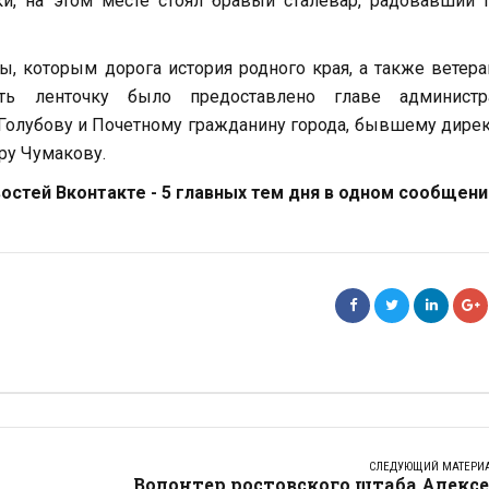
ки, на этом месте стоял бравый сталевар, радовавший 
ы, которым дорога история родного края, а также ветер
ать ленточку было предоставлено главе администр
Голубову и Почетному гражданину города, бывшему дире
ру Чумакову.
стей Вконтакте - 5 главных тем дня в одном сообщени
СЛЕДУЮЩИЙ МАТЕРИ
Волонтер ростовского штаба Алекс