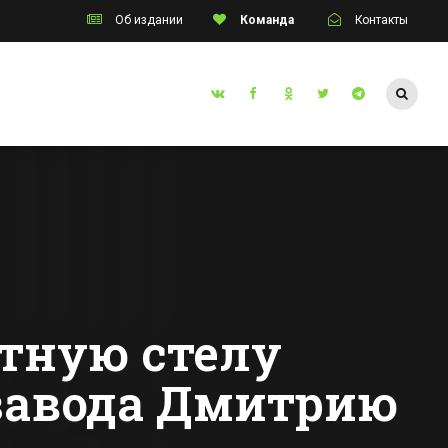
Об издании
Команда
Контакты
Таганрог
компания
На
благоустройство
с
Таганрога
ингом
направят более 25
Все новости Таганрога
бумер»
млн руб
ительную
тную стелу
завода Дмитрию