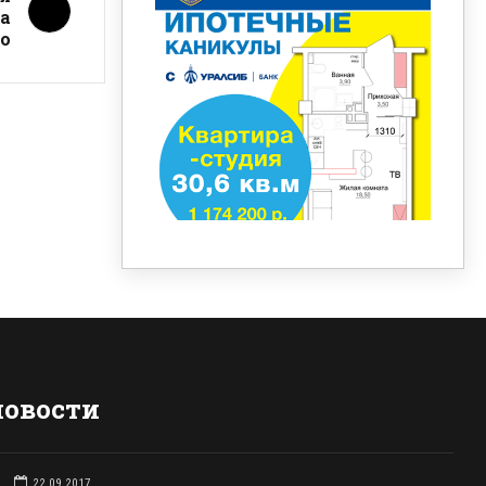
на
о
новости
22.09.2017