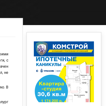
оими
ги, с
начен
л, не
ию. В
ллург