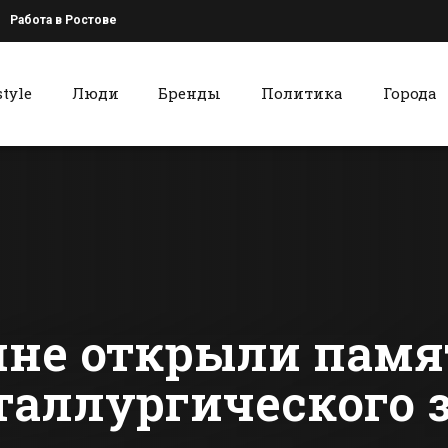
Работа в Ростове
style
Люди
Бренды
Политика
Города
к
Красный Сулин
Часть Батайска
Телерадио
осталась без воды
«Сулин»
на один день
совместно 
медиахолд
сти Батайска
Все новости Красного Сулина
«Красный 
провели
благотвор
акцию
ине открыли памя
таллургического 