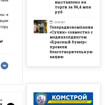
глаза
выставлено на
торги за 96,4 млн
руб
аны и
ации
22.09.2017
ктору
Телерадиокомпания
«Сулин» совместно с
медиахолдингом
и!
«Красный бумер»
провели
благотворительную
акцию
АЛ
ея