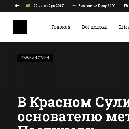
16+
22 сентября 2017
Ростов-на-Дону
30°C
Главная
Всё подряд
Life
Ростов-на-Дону
Батайс
Повышение
стоимости
КРАСНЫЙ СУЛИН
проезда в
ростовском
Все новости Ростова-на-Дону
Все ново
транспорте
отложили в
третий раз
В Красном Сул
основателю ме