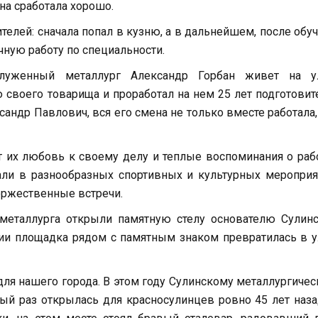
ена сработала хорошо.
елей: сначала попал в кузню, а в дальнейшем, после обу
чную работу по специальности.
служенный металлург Александр Горбан живет на у
ю своего товарища и проработал на нем 25 лет подготови
андр Павлович, вся его смена не только вместе работала,
ет их любовь к своему делу и теплые воспоминания о ра
али в разнообразных спортивных и культурных мероприя
оржественные встречи.
металлурга открыли памятную стелу основателю Сулинс
ии площадка рядом с памятным знаком превратилась в 
ля нашего города. В этом году Сулинскому металлургиче
вый раз открылась для красносулинцев ровно 45 лет наза