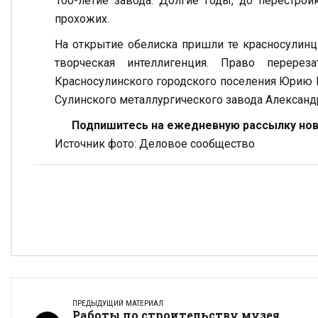
100-летие завода. Долгие годы, до перестрой
прохожих.
На открытие обелиска пришли те красносулинц
творческая интеллигенция. Право перерез
Красносулинского городского поселения Юрию 
Сулинского металлургического завода Александ
Подпишитесь на ежедневную рассылку ново
Источник фото: Деловое сообщество
ПРЕДЫДУЩИЙ МАТЕРИАЛ
Работы по строительству музея