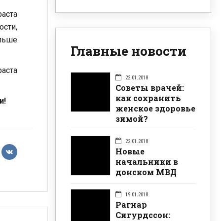
раста
ости,
ольше
Главные новости
аста
22.01.2018
Советы врачей:
как сохранить
и!
женское здоровье
зимой?
22.01.2018
Новые
начальники в
донском МВД
19.01.2018
Рагнар
Сигурдссон: