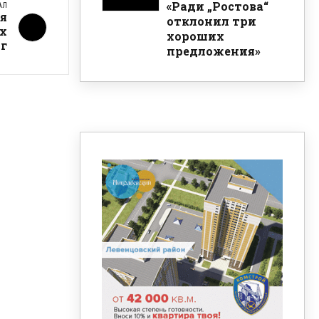
«Ради „Ростова“
АЛ
я
отклонил три
х
хороших
г
предложения»