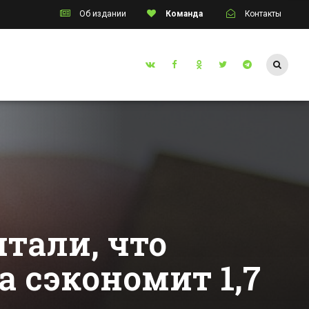
Об издании
Команда
Контакты
Таганрог
инцев
Солист группы
или об
ЗВЕРИ назвал
я
болотом родной
ином
Таганрог
Все новости Таганрога
тали, что
 сэкономит 1,7