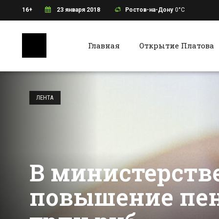
16+
23 января 2018
Ростов-на-Дону
0°C
Главная
Открытие Платова
Ростов-на-Дону
Батайс
Советы врачей:
как сохранить
ЛЕНТА
женское здоровье
зимой?
Все новости Ростова-на-Дону
Все ново
В министерстве
повышение пенс