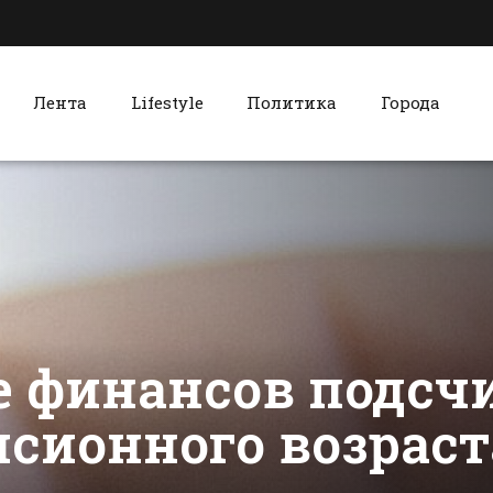
Лента
Lifestyle
Политика
Города
к
Красный Сулин
В администрации
Красносул
Батайска
предупред
рассмотрели в
опасном дл
2017 году более 1,5
жизни кур
сти Батайска
Все новости Красного Сулина
тыс обращений
мясе
граждан
 финансов подсчи
ионного возраста