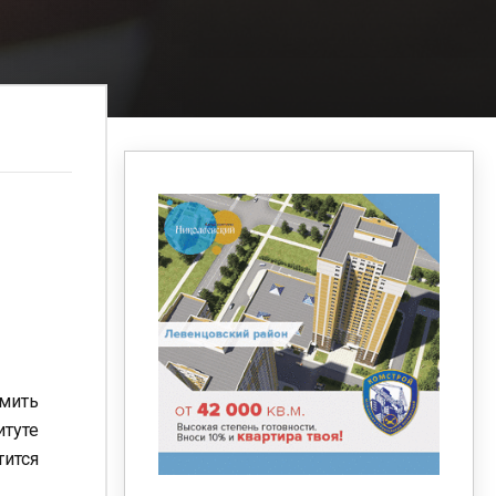
омить
итуте
тится