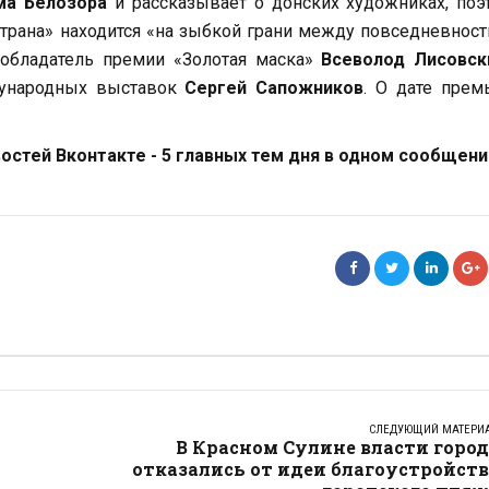
ма Белозора
и рассказывает о донских художниках, поэ
страна» находится «на зыбкой грани между повседневнос
 обладатель премии «Золотая маска»
Всеволод Лисовск
дународных выставок
Сергей Сапожников
. О дате прем
стей Вконтакте - 5 главных тем дня в одном сообщени
СЛЕДУЮЩИЙ МАТЕРИ
В Красном Сулине власти горо
отказались от идеи благоустройст