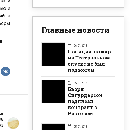
тах и
тью и
ий
, а
ьеры
Главные новости
и!
06.01.2018
Полиция: пожар
на Театральном
спуске не был
поджогом
05.01.2018
Бьорн
Сигурдарсон
подписал
контракт с
Ростовом
АЛ
да
ва
05.01.2018