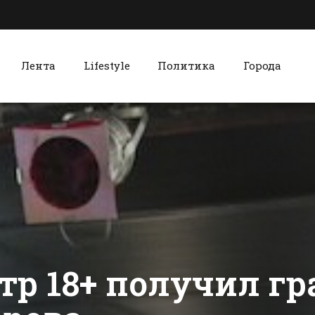
Лента
Lifestyle
Политика
Города
к
Красный Сулин
Стала известна
После сигн
программа
ОНФ в хуто
праздничных
Садки нача
мероприятий в
ремонт
сти Батайска
Все новости Красного Сулина
Батайске
сестринско
отделения
амбулатор
тр 18+ получил г