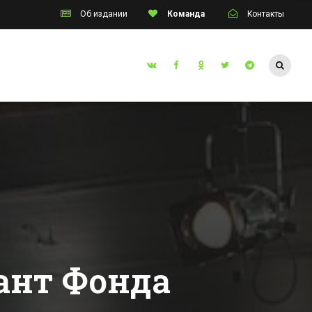
Об издании
Команда
Контакты
Таганрог
ала
Купающаяся голая
ре
женщина удивила
лся
жителей
Ростовской
Все новости Таганрога
го
области
ии
рант Фонда