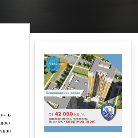
он» в
бщает
оздан