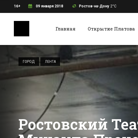
16+
09 января 2018
Ростов-на-Дону
2°C
Главная
Открытие Платова
Ростов-на-Дону
Батайс
Ростовчане
жалуются на
ГОРОД
ЛЕНТА
отказ торговых
сетей принимать
Все новости Ростова-на-Дону
Все ново
новые купюры
Ростовский Теа