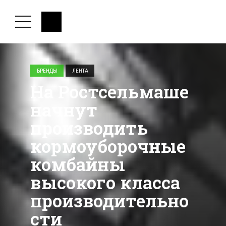
БРЕНДЫ
ЛЕНТА
На Ростсельмаше
начнут
производить
кормоуборочные
комбайны
высокого класса
производительно
сти