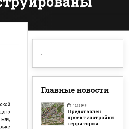
нструированы
Главные новости
дской
16.02.2018
Представлен
ущего
проект застройки
 мяч,
территории
овке