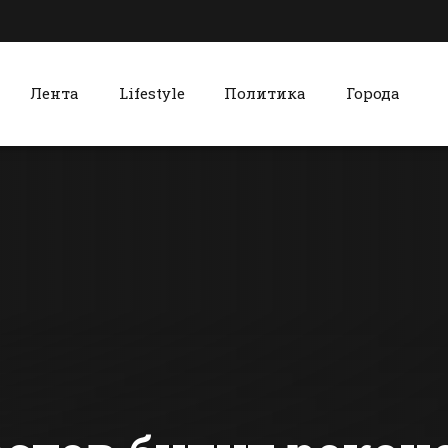
Лента
Lifestyle
Политика
Города
к
Красный Сулин
Жителей Батайска
Красносул
призвали
школьник
очистить от снега
воодушеви
подходы к домам
общением 
сти Батайска
Все новости Красного Сулина
и дворы
воинами-
афганцами