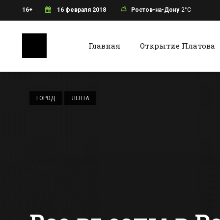
16+
16 февраля 2018
Ростов-на-Дону
2°C
Главная
Открытие Платова
Ростов-на-Дону
Батайс
Видео VIP-лож за
200 тыс. рублей на
ГОРОД
ЛЕНТА
«Ростов-Арене»
появилось в сети
Все новости Ростова-на-Дону
Все ново