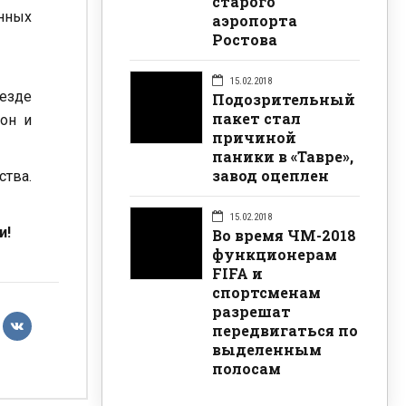
старого
анных
аэропорта
Ростова
15.02.2018
ъезде
Подозрительный
пакет стал
зон и
причиной
паники в «Тавре»,
завод оцеплен
ства.
15.02.2018
и!
Во время ЧМ-2018
функционерам
FIFA и
спортсменам
разрешат
передвигаться по
выделенным
полосам