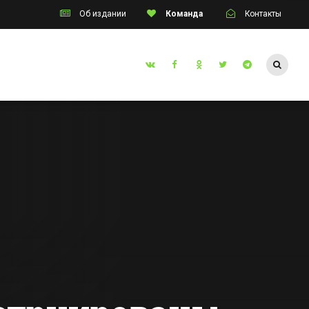
Об издании
Команда
Контакты
Таганрог
инские
«Я мзду не беру»:
и
житель Таганрога
лись
не смог дать
с
взятку полиции
Все новости Таганрога