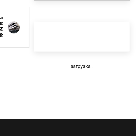
АЛ
и
И
й
загрузка...