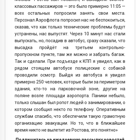
классовых пассажиров — это было примерно 11:05 —
всех остальных попросили занять свои места.
Персонал Аэрофлота попросил нас не беспокоиться,
сказав, что как только технические проблемы будут
устранены, нас выпустят. Через 10 минут нас стали
выпускать, но, посадив в автобус, сразу сказали, что
высадка пройдёт на третьем контрольно-
пропускном пункте, там же можно и забрать багаж.
Так и сделали. При подъезде к КПП я увидел, как в
рядом стоящем автобусе полицеские с собакой
проводили осмотр. Выйдя из автобуса я увидел
примерно 250 человек, которые были за периметром
здания, кто-то на парковочной зоне, другие на
поляне возле площади аэропорта. Паники небыло,
только слышан был ропот людей о занимировании, о
котором сообщил некто по телефону. Оперативным
службам спасибо, что обеспечили такую грамотную
организацию эвакуации. Но то, что в ближайшее
время никто не вылетит из Ростова, это понятно»
Подпишитесь на ежедневную рассылку новостей