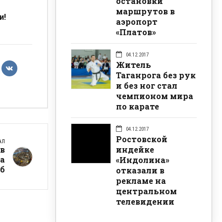
остановки
маршрутов в
и!
аэропорт
«Платов»
04.12.2017
Житель
Таганрога без рук
и без ног стал
чемпионом мира
по карате
04.12.2017
Ростовской
АЛ
индейке
в
на
«Индолина»
уб
отказали в
рекламе на
центральном
телевидении