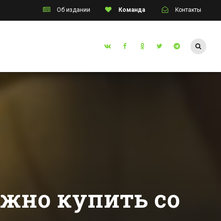
Об издании
Команда
Контакты
Таганрог
инский
Житель Таганрога
без рук и без ног
ал в
стал чемпионом
ной
мира по карате
Все новости Таганрога
еренции
м ГО и
ожно купить со