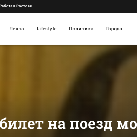
Работа в Ростове
Лента
Lifestyle
Политика
Города
к
Красный Сулин
В батайскую
Красносул
колонию
район
пытались
поучаствов
передать
региональ
сти Батайска
Все новости Красного Сулина
мобильники и
видеоконф
наркотики
по вопроса
ЧС
билет на поезд м