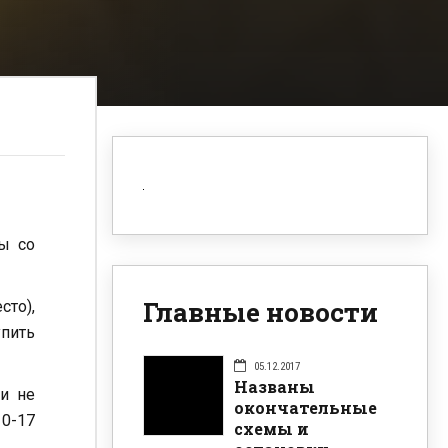
ы со
Главные новости
сто),
упить
05.12.2017
Названы
и не
окончательные
10-17
схемы и