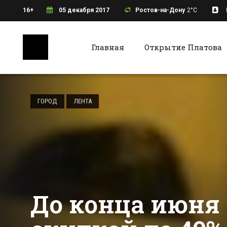
16+
05 декабря 2017
Ростов-на-Дону
2°C
Главная
Открытие Платова
Ростов-на-Дону
Батайс
С Нового года все
такси в
ГОРОД
ЛЕНТА
Ростовской
области будут
Все новости Ростова-на-Дону
Все ново
белого или
желтого цвета
До конца июня 