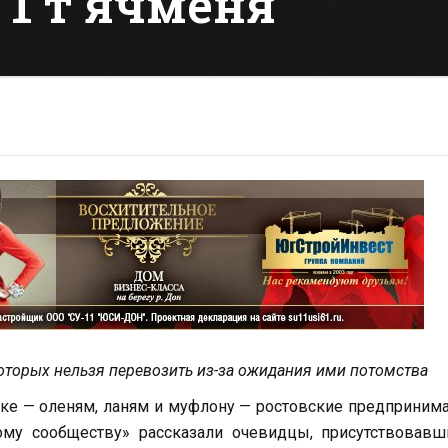
 1 т ячменя
которых нельзя перевозить из-за ожидания ими потомства
ке — оленям, ланям и муфлону — ростовские предприним
ому сообществу» рассказали очевидцы, присутствовавш