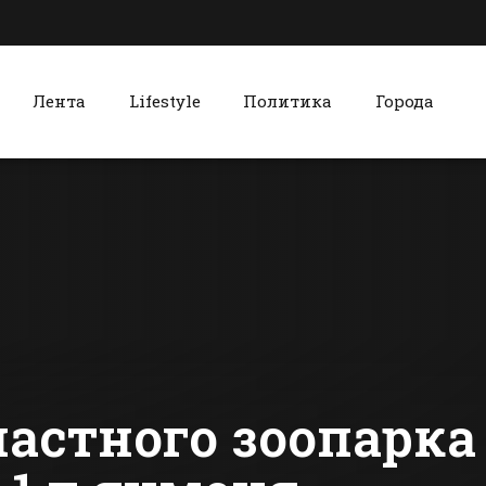
Лента
Lifestyle
Политика
Города
к
Красный Сулин
Жителей Батайска
В аварии с
призвали
КАМАЗом н
очистить от снега
трассе в
подходы к домам
Ростовской
сти Батайска
Все новости Красного Сулина
и дворы
области по
девушка
астного зоопарка