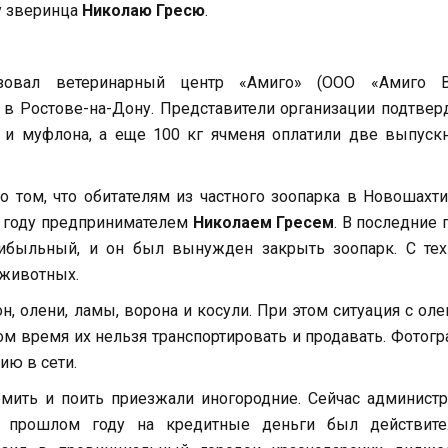
у зверинца
Николаю Гресю
.
зовал ветеринарный центр «Амиго» (ООО «Амиго Ве
 в Ростове-на-Дону. Представители организации подтвер
м и муфлона, а еще 100 кг ячменя оплатили две выпус
о том, что обитателям из частного зоопарка в Новошахт
4 году предпринимателем
Николаем Гресем
. В последние 
рибыльный, и он был вынужден закрыть зоопарк. С тех
 животных.
, олени, ламы, ворона и косули. При этом ситуация с ол
том время их нельзя транспортировать и продавать. Фотог
ию в сети.
мить и поить приезжали иногородние. Сейчас админист
В прошлом году на кредитные деньги был действите