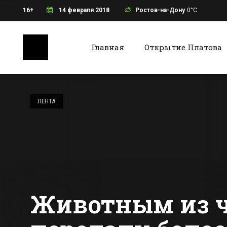
16+
14 февраля 2018
Ростов-на-Дону
0°C
Главная
Открытие Платова
Ростов-на-Дону
Батайс
Ростовская
каратистка
ЛЕНТА
завоевала «золото»
на Всероссийских
Все новости Ростова-на-Дону
Все ново
соревнованиях
Животным из ч