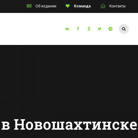
Об издании
Команда
Контакты
Таганрог
В Таганрогском
а
заливе горожане
открыли
купальный сезон
Все новости Таганрога
гибла
 в Новошахтинске