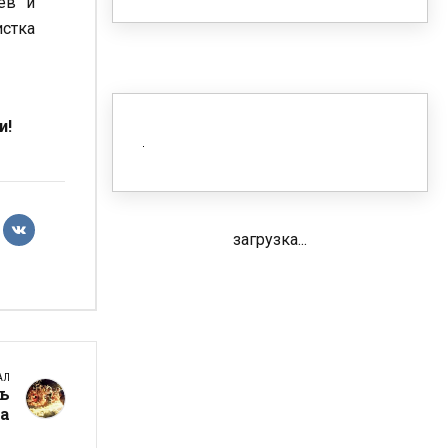
ев и
истка
и!
загрузка...
АЛ
нь
а