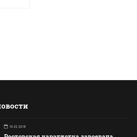
новости
14.02.2018
Ростовская каратистка завоевала