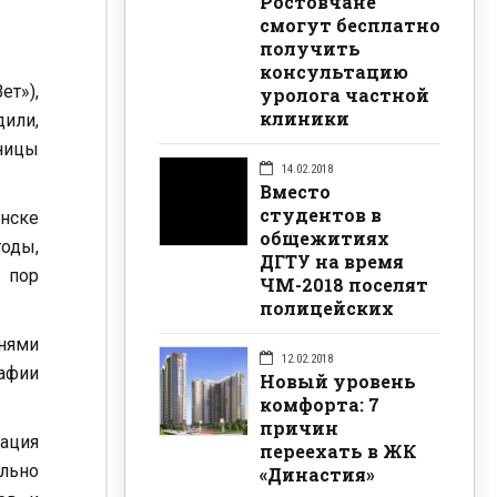
Ростовчане
смогут бесплатно
получить
консультацию
т»),
уролога частной
клиники
дили,
кницы
14.02.2018
Вместо
студентов в
инске
общежитиях
годы,
ДГТУ на время
 пор
ЧМ-2018 поселят
полицейских
енями
12.02.2018
рафии
Новый уровень
комфорта: 7
причин
рация
переехать в ЖК
льно
«Династия»