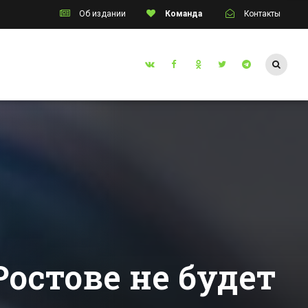
Об издании
Команда
Контакты
Таганрог
ый год
На заводе «Тагмет»
мьи»
ввели в строй блок
 в
очистки
инском
химических
Все новости Таганрога
стоков
Ростове не будет