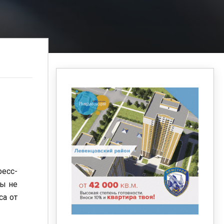
ресс-
ды не
са от