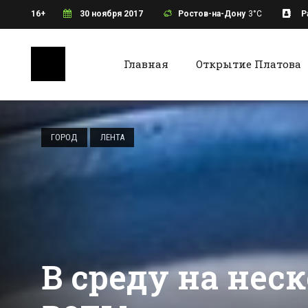
16+
30 ноября 2017
Ростов-на-Дону
3°C
Р
Главная
Открытие Платова
Ростов-на-Дону
Батайс
Ростовский
бизнесмен после
ГОРОД
ЛЕНТА
неудачного
покушения на
Все новости Ростова-на-Дону
Все ново
него был объявлен
в розыск
В среду на нес