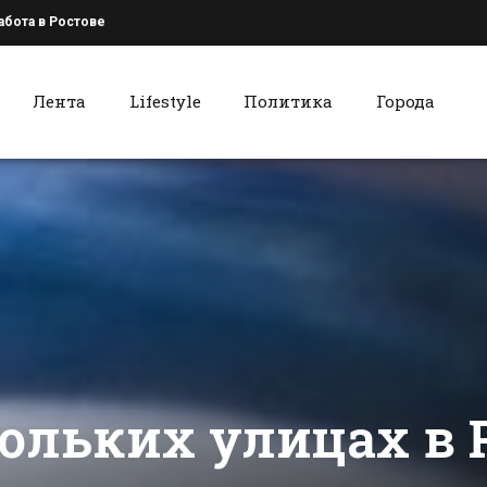
абота в Ростове
Лента
Lifestyle
Политика
Города
к
Красный Сулин
Мэр Батайска
Акция «Нов
рассказал
в кругу се
гражданам о
стартовала
работе в 2017 году
Красносул
сти Батайска
Все новости Красного Сулина
районе
кольких улицах в 