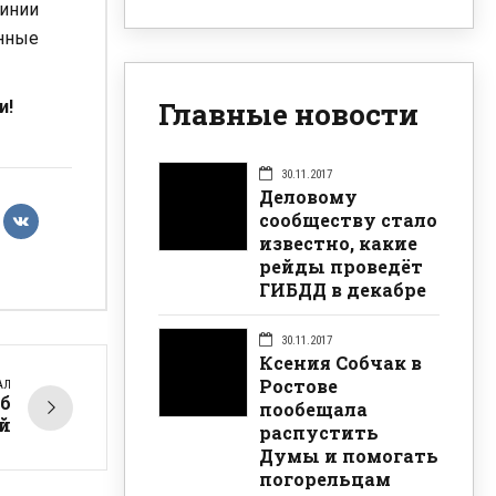
линии
енные
Главные новости
и!
30.11.2017
Деловому
сообществу стало
известно, какие
рейды проведёт
ГИБДД в декабре
30.11.2017
Ксения Собчак в
Ростове
АЛ
б
пообещала
й
распустить
Думы и помогать
погорельцам