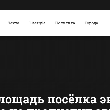
Лента
Lifestyle
Политика
Города
к
Красный Сулин
Маневр не удался:
В Красном 
пять вагонов
прошла
сошли с рельсов в
спортивная
Батайске
между шко
сти Батайска
Все новости Красного Сулина
интерната
лощадь посёлка э