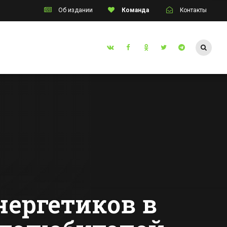
Об издании
Команда
Контакты
Таганрог
Сулине
Дело о торговцах
людьми в
 дуэль
Ростовской
лами-
области передано
Все новости Таганрога
ми
в суд
нергетиков в