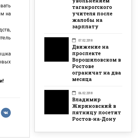
увольнением
овать
таганрогского
учителя после
ом на
жалобы на
зарплату
ств,
тель
07.02.2018
Движение на
проспекте
вышка
Ворошиловском в
ковых
Ростове
ограничат на два
месяца
и!
06.02.2018
Владимир
Жириновский в
пятницу посетит
Ростов-на-Дону