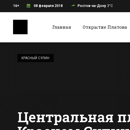
16+
08 февраля 2018
Ростов-на-Дону
3°C
Главная
Открытие Платова
Ростов-на-Дону
Батайс
6 видов
наркотиков весом
КРАСНЫЙ СУЛИН
в 9 кг изъяли у
ростовчанина
Все новости Ростова-на-Дону
Все ново
Центральная п