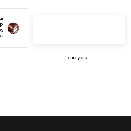
АЛ
ор
а
а
загрузка...