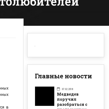
втолюбителей
Главные новости
нных
07.02.2018
Медведев
енных
поручил
разобраться с
тся в