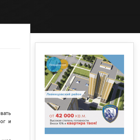
овать
ог и