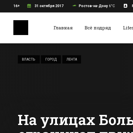
16+
31 октября 2017
Ростов-на-Дону
6°C
Главная
Всё подряд
Life
Ростов-на-Дону
Батайс
В ростовских
маршрутных
ВЛАСТЬ
ГОРОД
ЛЕНТА
такси могут
появиться
Все новости Ростова-на-Дону
Все ново
валидаторы для
безналичной
оплаты
На улицах Боль