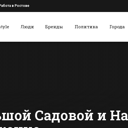
Работа в Ростове
style
Люди
Бренды
Политика
Города
к
Красный Сулин
Детям-сиротам в
В Красном 
Батайске вручили
из такси «
ключи от новых
украли сум
квартир
деньгами
сти Батайска
Все новости Красного Сулина
шой Садовой и На