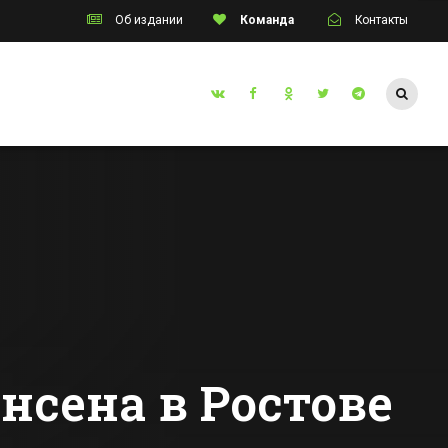
Об издании
Команда
Контакты
Таганрог
Сулине
Таганрогская
Авалон»
транспортная
ку с
прокуратура
защитила права
Все новости Таганрога
инвалидов
нсена в Ростове