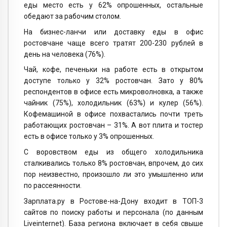
еды место есть у 62% опрошенных, остальные
обедают за рабочим столом.
На бизнес-ланчи или доставку еды в офис
ростовчане чаще всего тратят 200-230 рублей в
день на человека (76%).
Чай, кофе, печеньки на работе есть в открытом
доступе только у 32% ростовчан. Зато у 80%
респондентов в офисе есть микроволновка, а также
чайник (75%), холодильник (63%) и кулер (56%).
Кофемашиной в офисе похвастались почти треть
работающих ростовчан – 31%. А вот плита и тостер
есть в офисе только у 3% опрошенных.
С воровством еды из общего холодильника
сталкивались только 8% ростовчан, впрочем, до сих
пор неизвестно, произошло ли это умышленно или
по рассеянности.
Зарплата.ру в Ростове-на-Дону входит в ТОП-3
сайтов по поиску работы и персонала (по данным
Liveinternet). База региона включает в себя свыше