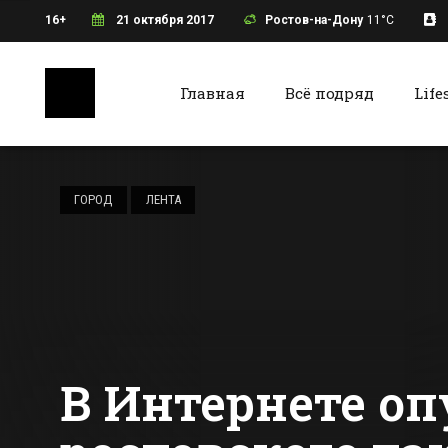
16+
21 октября 2017
Ростов-на-Дону
11°C
Главная
Всё подряд
Life
Ростов-на-Дону
Батайс
Водитель
ростовского
ГОРОД
ЛЕНТА
автобуса
разрешил курить
Все новости Ростова-на-Дону
Все ново
всем пассажирам
В Интернете о