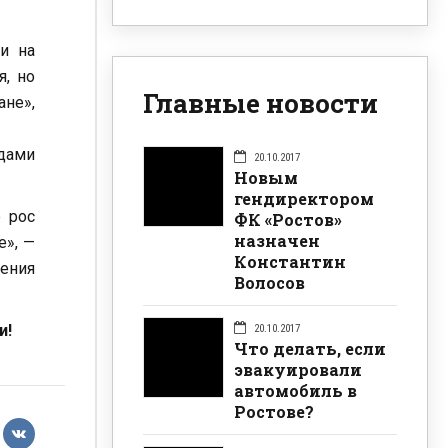
и на
я, но
Главные новости
ане»,
адами
20.10.2017
Новым
гендиректором
 рос
ФК «Ростов»
назначен
е», —
Константин
шения
Волосов
и!
20.10.2017
Что делать, если
эвакуировали
автомобиль в
Ростове?