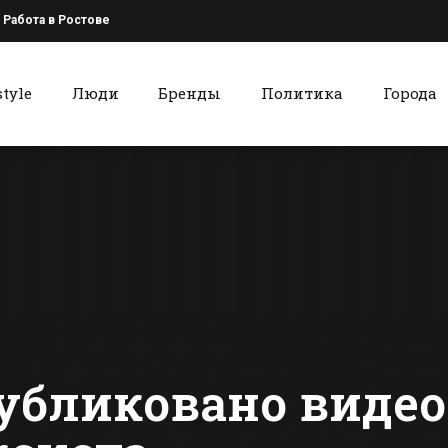
Работа в Ростове
style
Люди
Бренды
Политика
Города
к
Красный Сулин
Завтра в Батайске
Красносул
пройдет День
«хипстеры
древонасаждения
покажут св
танцеваль
сти Батайска
Все новости Красного Сулина
мастерство
популярно
хореографу
Дружинин
публиковано виде