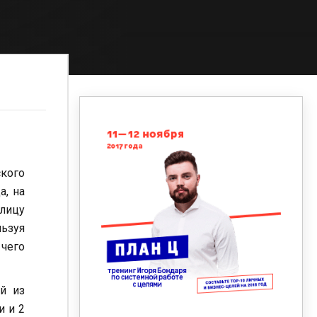
ского
а, на
лицу
льзуя
чего
й из
и и 2