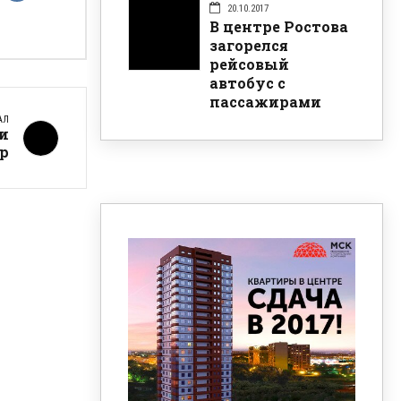
20.10.2017
В центре Ростова
загорелся
рейсовый
автобус с
пассажирами
АЛ
ги
р