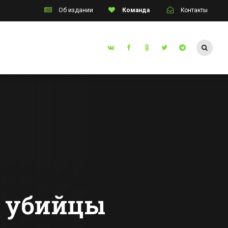
Об издании
Команда
Контакты
Таганрог
инские
Жителя
»
Ростовской
оё
области осудили
ное
за организацию
Все новости Таганрога
игорного бизнеса
му
на вокзале
 Егору
у
о убийцы