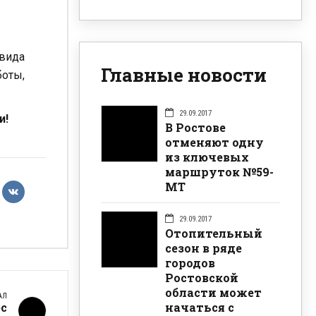
 вида
Главные новости
боты,
29.09.2017
и!
В Ростове
отменяют одну
из ключевых
маршруток №59-
МТ
29.09.2017
Отопительный
сезон в ряде
городов
Ростовской
области может
АЛ
начаться с
с