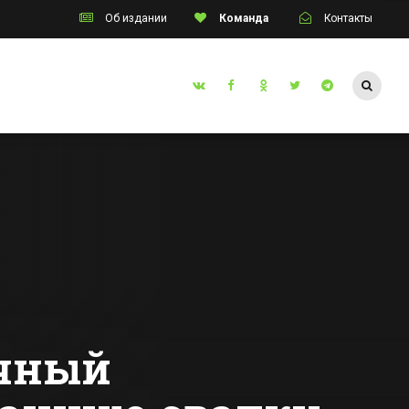
Об издании
Команда
Контакты
Таганрог
В Таганроге на
 школ
неделю закроют
улина
центральную
улицу из-за
Все новости Таганрога
ые
съемок фильма
астиковые
ечный