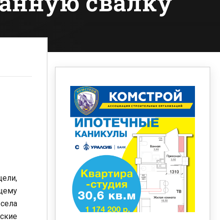
анную свалку
цели,
щему
 села
дские