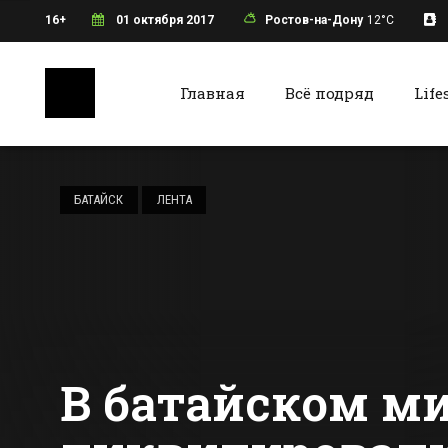
16+
01 октября 2017
Ростов-на-Дону
12°C
Главная
Всё подряд
Life
Ростов-на-Дону
Батайс
Через
Ворошиловский
БАТАЙСК
ЛЕНТА
мост в Ростове
запустят пять
Все новости Ростова-на-Дону
Все ново
городских
маршрутов
В батайском м