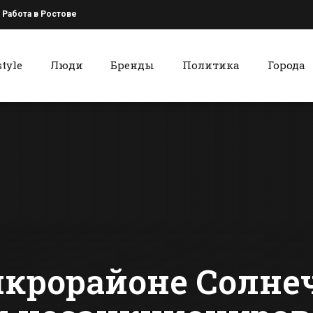
Работа в Ростове
style
Люди
Бренды
Политика
Города
к
Красный Сулин
Накануне Дня
В одной из
города в Батайске
старейших
откроют два
Красного С
промышленных
вставят
сти Батайска
Все новости Красного Сулина
предприятия
современн
металлопл
окна
икрорайоне Солн