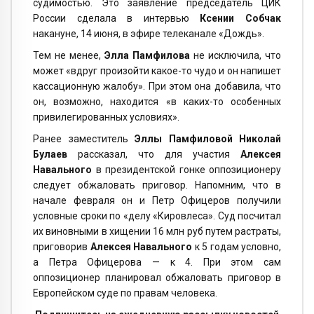
судимостью. Это заявление председатель ЦИК
России сделала в интервью
Ксении Собчак
накануне, 14 июня, в эфире телеканале «Дождь».
Тем не менее,
Элла Памфилова
не исключила, что
может «вдруг произойти какое-то чудо и он напишет
кассационную жалобу». При этом она добавила, что
он, возможно, находится «в каких-то особенных
привилегированных условиях».
Ранее заместитель
Эллы Памфиловой Николай
Булаев
рассказал, что для участия
Алексея
Навального
в президентской гонке оппозиционеру
следует обжаловать приговор. Напомним, что в
начале февраля он и Петр Офицеров получили
условные сроки по «делу «Кировлеса». Суд посчитал
их виновными в хищении 16 млн руб путем растраты,
приговорив
Алексея Навального
к 5 годам условно,
а Петра Офицерова — к 4. При этом сам
оппозиционер планировал обжаловать приговор в
Европейском суде по правам человека.