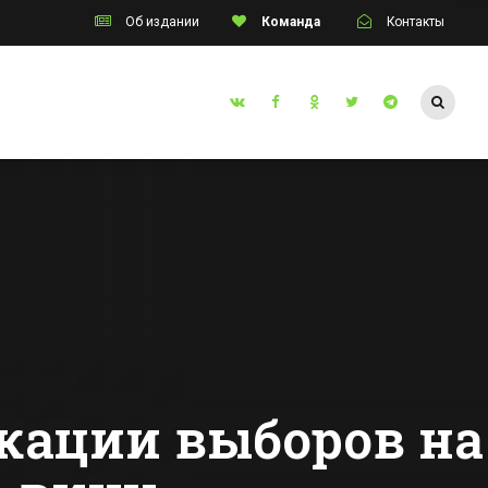
Об издании
Команда
Контакты
Таганрог
нута
Освоено более
й шанс»
половины
Сулине
средств,
Диана
выделенных на
Все новости Таганрога
реконструкцию
вота
стадиона
«Торпедо» в
Таганроге
кации выборов на