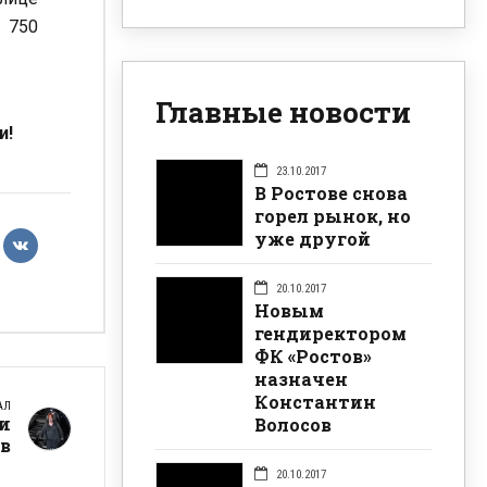
 750
Главные новости
и!
23.10.2017
В Ростове снова
горел рынок, но
уже другой
20.10.2017
Новым
гендиректором
ФК «Ростов»
назначен
Константин
АЛ
и
Волосов
в
20.10.2017