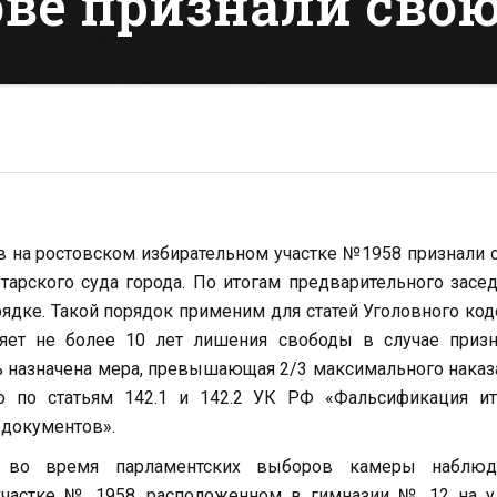
ове признали сво
 на ростовском избирательном участке №1958 признали
тарского суда города. По итогам предварительного засе
ядке. Такой порядок применим для статей Уголовного код
яет не более 10 лет лишения свободы в случае призн
 назначена мера, превышающая 2/3 максимального наказ
о по статьям 142.1 и 142.2 УК РФ «Фальсификация ит
 документов».
а во время парламентских выборов камеры наблюд
участке № 1958, расположенном в гимназии № 12 на у