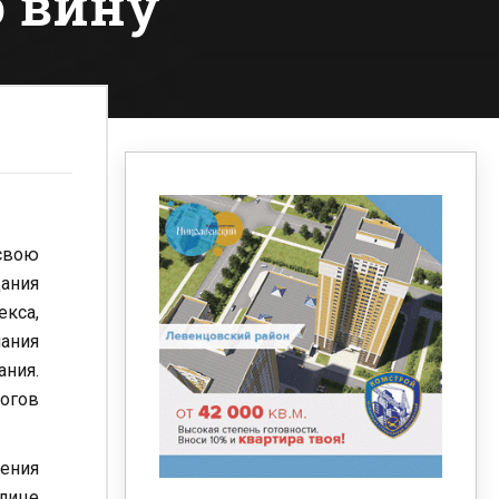
ю вину
 свою
дания
екса,
ания
ания.
огов
ения
лице