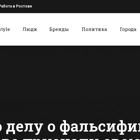
Работа в Ростове
style
Люди
Бренды
Политика
Города
к
Красный Сулин
Завтра в Батайске
Кубок «Ми
пройдет День
Славы. Тво
древонасаждения
в Красном 
получила 
сти Батайска
Все новости Красного Сулина
Хачатрян с
танцем жи
 делу о фальсифи