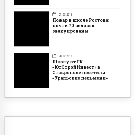
01.03.2018
Пожар в школе Ростова:
почти 70 человек
эвакуированы
28.02.2018
Школу от ГК
«ЮгСтройИнвест» в
Ставрополе посетили
«Уральские пельмени»