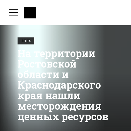
ЛЕНТА
На территории
Ростовской
области и
Краснодарского
края нашли
месторождения
ценных ресурсов