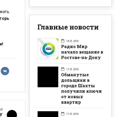
жать
горь
Главные новости
18.01.2018
и!
Радио Мир
начало вещание в
Ростове-на-Дону
17.01.2018
Обманутые
дольщики в
городе Шахты
получили ключи
от новых
квартир
АЛ
у
17.01.2018