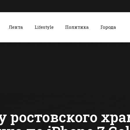
Лента
Lifestyle
Политика
Города
к
Красный Сулин
Пошел охотником,
В
а вернулся
Красносул
добычей
районе соз
комиссия п
сти Батайска
Все новости Красного Сулина
инвентари
мест добы
полезных
ископаемы
рекультив
земель
 ростовского хра