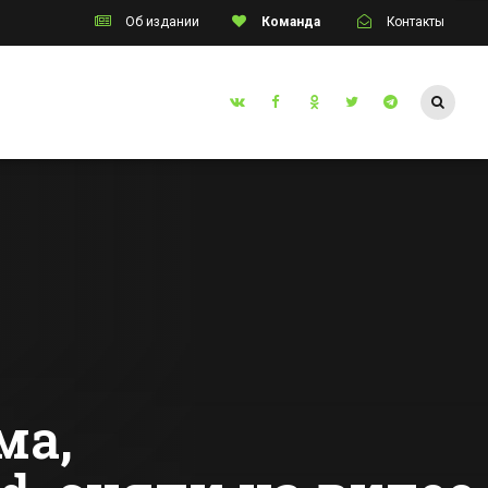
Об издании
Команда
Контакты
Таганрог
Эвакуация МФЦ в
инском
Таганроге.
дана
Работают саперы
о
Все новости Таганрога
зации
чи
х и
ации
ма,