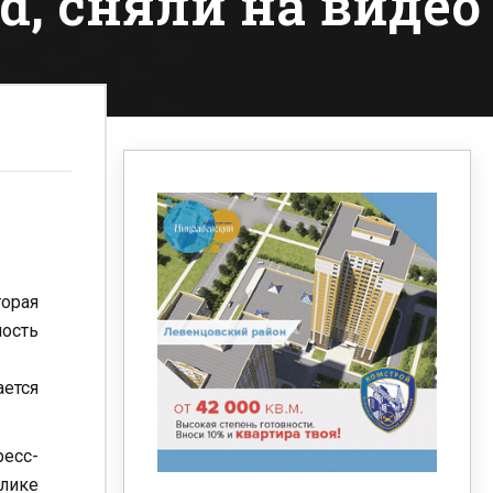
d, сняли на видео
торая
мость
ается
есс-
олике