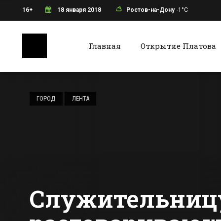
16+
18 января 2018
Ростов-на-Дону
-1°C
Главная
Открытие Платова
Ростов-на-Дону
Батайс
Радио Мир начало
вещание в
ГОРОД
ЛЕНТА
Ростове-на-Дону
Все новости Ростова-на-Дону
Все ново
Служительницу