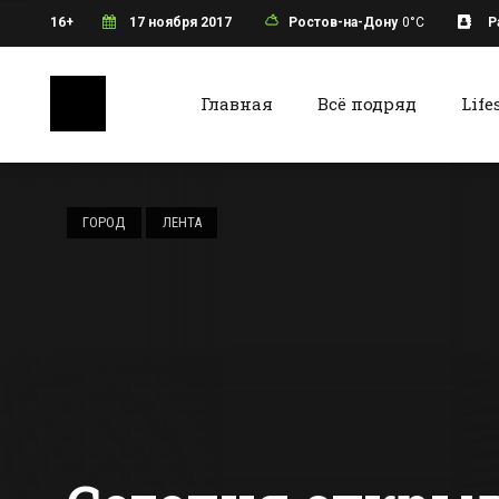
16+
17 ноября 2017
Ростов-на-Дону
0°C
Р
Главная
Всё подряд
Life
Ростов-на-Дону
Батайс
Финансирование
молодежной
ГОРОД
ЛЕНТА
политики и
туризма в
Все новости Ростова-на-Дону
Все ново
Ростовской
области
увеличится