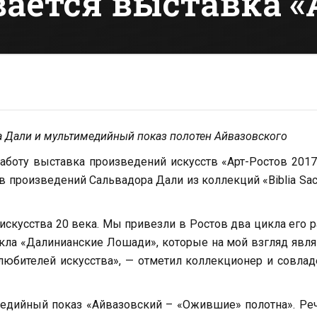
ается выставка «А
а Дали и мультимедийный показ полотен Айвазовского
работу выставка произведений искусств «Арт-Ростов 2017
 произведений Сальвадора Дали из коллекций «Biblia Sac
скусства 20 века. Мы привезли в Ростов два цикла его р
 цикла «Далинианские Лошади», которые на мой взгляд явл
юбителей искусства», — отметил коллекционер и совла
едийный показ «Айвазовский – «Ожившие» полотна». Ре