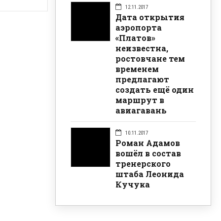
12.11.2017
Дата открытия
аэропорта
«Платов»
неизвестна,
ростовчане тем
временем
предлагают
создать ещё один
маршрут в
авиагавань
10.11.2017
Роман Адамов
вошёл в состав
тренерского
штаба Леонида
Кучука