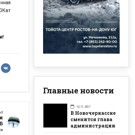
унная
20Квт
и!
Главные новости
15.11.2017
В Новочеркасске
АЛ
ти
сменится глава
Б
администрации
»