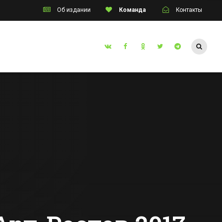
Об издании
Команда
Контакты
Таганрог
с
В Ростовской
инским
области загорелся
торгово-
ком
развлекательный
Все новости Таганрога
влено
центр