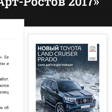
рт-Ростов 2017»
». Ее
ra» и
абот:
яются
делец
чь об