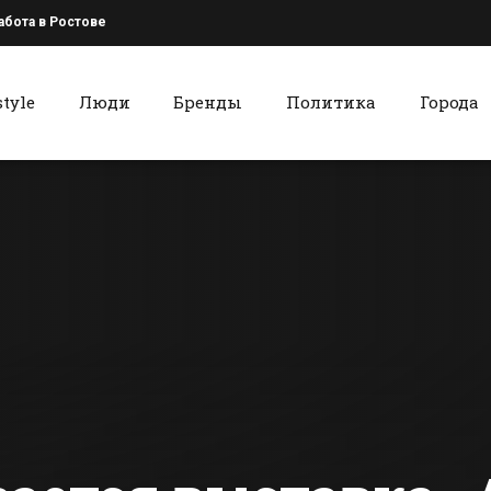
абота в Ростове
style
Люди
Бренды
Политика
Города
к
Красный Сулин
В Батайске в
В соседнем 
третий раз
красносул
прошла игра
Радионово-
«Что? Где? Когда?»
Несветайс
сти Батайска
Все новости Красного Сулина
районе выя
бешенство