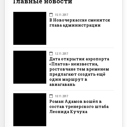
Главные новости
15.11.2017
В Новочеркасске сменится
глава администрации
12.11.2017
Дата открытия аэропорта
«Платов» неизвестна,
ростовчане тем временем
предлагают создать ещё
один маршрут в
авиагавань
10.11.2017
Роман Адамов вошёл в
состав тренерского штаба
Леонида Кучука