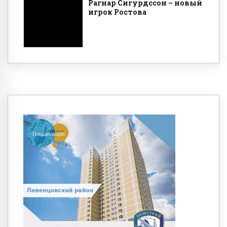
Рагнар Сигурдссон – новый
игрок Ростова