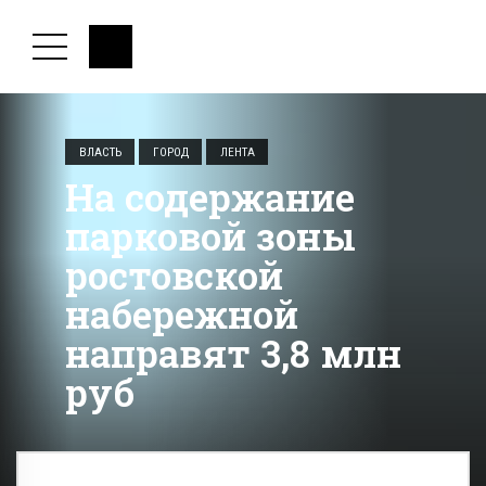
ВЛАСТЬ
ГОРОД
ЛЕНТА
На содержание
парковой зоны
ростовской
набережной
направят 3,8 млн
руб