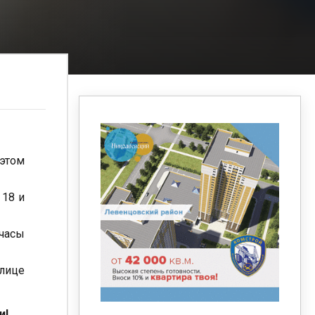
этом
 18 и
 часы
улице
и!