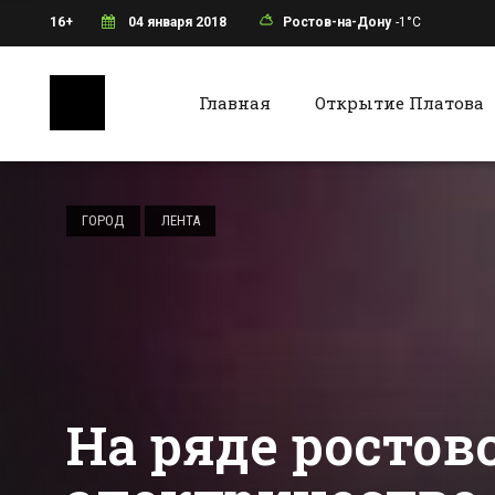
16+
04 января 2018
Ростов-на-Дону
-1°C
Главная
Открытие Платова
Ростов-на-Дону
Батайс
Покупайте
ледоколы: За
ГОРОД
ЛЕНТА
ближайшие 10 лет
в Ростове-на-Дону
Все новости Ростова-на-Дону
Все ново
сильно
похолодает
На ряде росто