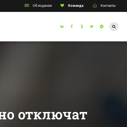
Об издании
Команда
Контакты
Таганрог
ала
Купающаяся голая
ре
женщина удивила
лся
жителей
Ростовской
Все новости Таганрога
го
области
ии
нно отключат