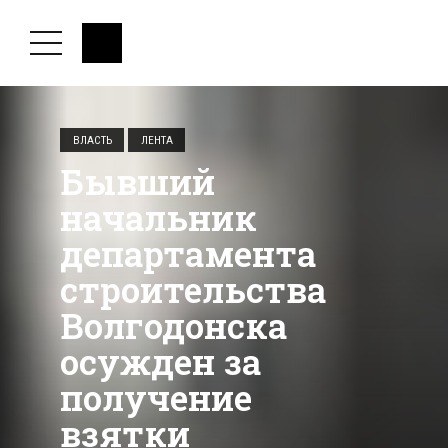
ВЛАСТЬ
ЛЕНТА
Бывший
начальник
департамента
строительства
Волгодонска
осужден за
получение
взятки