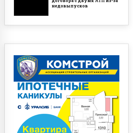
договора с двумя АТП из-за
недовыпусков