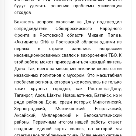
будут уделять решению проблемы утилизации
отходов.
Важность вопроса экологии на Дону подтвердил
сопредседатель Общероссийского Народного
Фронта в Ростовской области
Михаил Попов
.
«Активисты ОНФ в Ростовской области одними из
первых в стране занялись вопросами
несанкционированных свалок и захоронений ТБО. К
этой работе может присоединиться каждый житель
Дона. Так, всего за месяц мы выявили около сотни
незаконных полигонов с мусором. Это масштабная
проблема региона, которая уже коснулась не только
таких крупных городов, как Ростов-на-Дону,
Таганрог, Азов, Шахты, Новошахтинск, Батайск, но и
ряда районов Дона, среди которых Милютинский,
Зерноградский, Мясниковский, Егорлыкский,
Аксайский, Миллеровский и Белокалитвинский
районы. Первичным итогом нашей работы станет
создание единой карты свалок, на которой мы
отметим все проблемные точки. Полученная картина