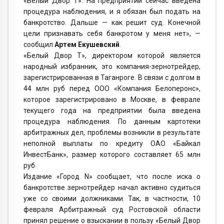
«Белый Двор Т». На предприятии сейчас введена
процедура наблюдения, и я обязан был подать на
банкротство. Дальше — как решит суд. Конечной
цели признавать себя банкротом у меня нет», —
сообщил
Артем Екушевский
.
«Белый Двор Т», директором которой является
народный избранник, это компания-зернотрейдер,
зарегистрированная в Таганроге. В связи с долгом в
44 млн руб перед ООО «Компания Белоперонс»,
которое зарегистрировано в Москве, в феврале
текущего года на предприятии была введена
процедура наблюдения. По данным картотеки
арбитражных дел, проблемы возникли в результате
неполной выплаты по кредиту ОАО «Байкал
ИнвестБанк», размер которого составляет 65 млн
руб.
Издание «Город N» сообщает, что после иска о
банкротстве зернотрейдер начал активно судиться
уже со своими должниками. Так, в частности, 10
февраля Арбитражный суд Ростовской области
принял решение о взыскании в пользу «Белый Двор