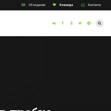
Об издании
Команда
Контакты
Таганрог
ала
Купающаяся голая
ре
женщина удивила
лся
жителей
Ростовской
Все новости Таганрога
го
области
ии