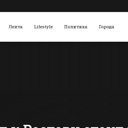
Лента
Lifestyle
Политика
Города
к
Красный Сулин
Стала известна
После сигн
программа
ОНФ в хуто
праздничных
Садки нача
мероприятий в
ремонт
сти Батайска
Все новости Красного Сулина
Батайске
сестринско
отделения
амбулатор