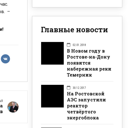
час.
в. –
Главные новости
и!
02.01.2018
В Новом году в
Ростове-на-Дону
появится
набережная реки
Темерник
30.12.2017
На Ростовской
АЭС запустили
АЛ
реактор
а
в
четвёртого
энергоблока