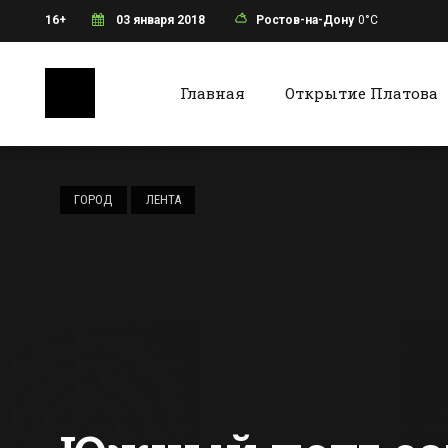
16+
03 января 2018
Ростов-на-Дону
0°C
Главная
Открытие Платова
Ростов-на-Дону
Батайс
В ростовском
зоопарке
ГОРОД
ЛЕНТА
родились самые
маленькие в мире
Все новости Ростова-на-Дону
Все ново
обезьянки