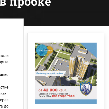
в пробке
ители
орые
анке
астке
ках.
через
та до