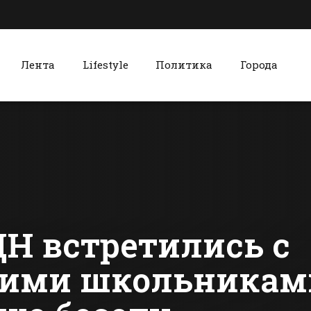
Лента
Lifestyle
Политика
Города
к
Красный Сулин
Над Ростовом
Победител
больше не будут
«Битвы гол
испытывать
Красном С
вертолеты
стал
сти Батайска
Все новости Красного Сулина
новошахти
Н встретились с
ими школьниками