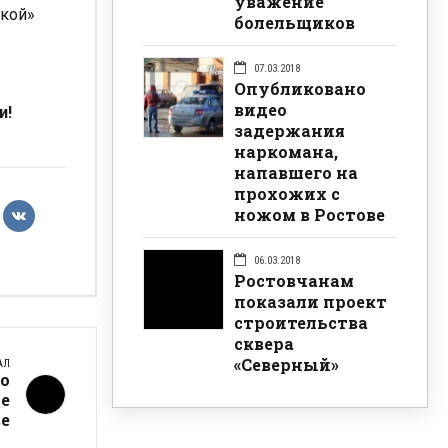
уважение
ской»
болельщиков
07.03.2018
Опубликовано
видео
и!
задержания
наркомана,
напавшего на
прохожих с
ножом в Ростове
06.03.2018
Ростовчанам
показали проект
строительства
сквера
«Северный»
АЛ
о
е
е