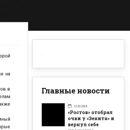
орой
е на
Главные новости
ков в
делам
акже
12.03.2018
«Ростов» отобрал
очки у «Зенита» и
емный
вернул себе
орые