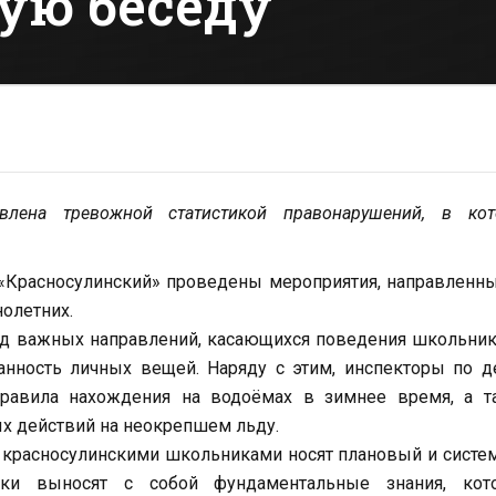
ую беседу
овлена тревожной статистикой правонарушений, в кот
Красносулинский» проведены мероприятия, направленны
олетних.
яд важных направлений, касающихся поведения школьни
анность личных вещей. Наряду с этим, инспекторы по 
правила нахождения на водоёмах в зимнее время, а т
х действий на неокрепшем льду.
 с красносулинскими школьниками носят плановый и сист
тки выносят с собой фундаментальные знания, кот