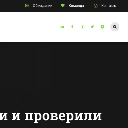
Об издании
Команда
Контакты
Таганрог
ем
Пробку из
осов» в
трамваев собрал
улине
брошенный на
путях «Мерседес»
Все новости Таганрога
нец
 и проверили