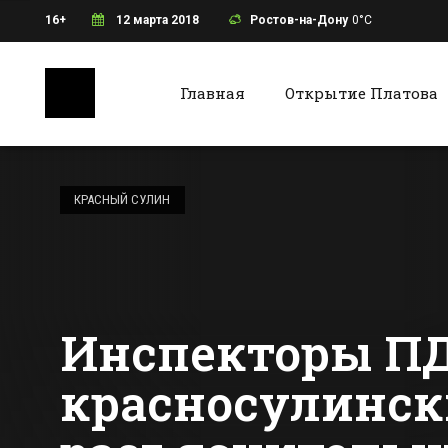
16+
12 марта 2018
Ростов-на-Дону
0°C
Главная
Открытие Платова
Ростов-на-Дону
Батайс
В Ростове в районе
старого аэропорта
КРАСНЫЙ СУЛИН
временно
отключат свет
Все новости Ростова-на-Дону
Все ново
Инспекторы ПД
красносулинск