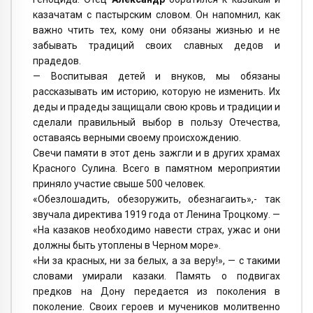
казачатам с пастырским словом. Он напомнил, как
важно чтить тех, кому они обязаны жизнью и не
забывать традиций своих славных дедов и
прадедов.
— Воспитывая детей и внуков, мы обязаны
рассказывать им историю, которую не изменить. Их
деды и прадеды защищали свою кровь и традиции и
сделали правильный выбор в пользу Отечества,
оставаясь верными своему происхождению.
Свечи памяти в этот день зажгли и в других храмах
Красного Сулина. Всего в памятном мероприятии
приняло участие свыше 500 человек.
«Обезлошадить, обезоружить, обезнагаить»,- так
звучала директива 1919 года от Ленина Троцкому. —
«На казаков необходимо навести страх, ужас и они
должны быть утоплены в Черном море».
«Ни за красных, ни за белых, а за веру!», — с такими
словами умирали казаки. Память о подвигах
предков на Дону передается из поколения в
поколение. Своих героев и мучеников молитвенно