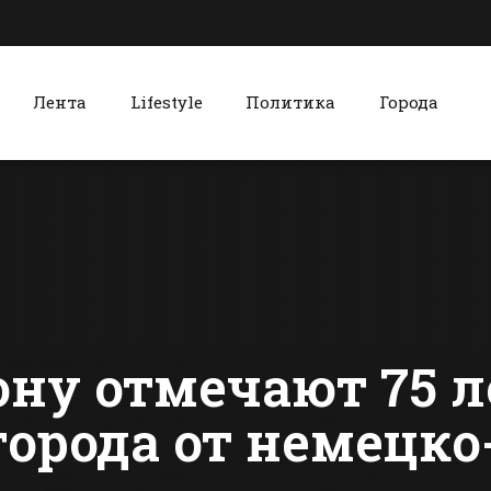
Лента
Lifestyle
Политика
Города
к
Красный Сулин
В Батайске
В Красном 
бизнесмен убит
запустили
выстрелом в
обучающи
голову
проект для
сти Батайска
Все новости Красного Сулина
будущих м
ожидании 
ону отмечают 75 л
города от немецк