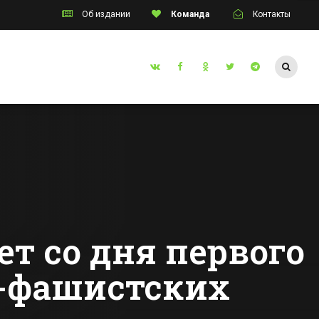
Об издании
Команда
Контакты
Таганрог
Сулине
В составе «Сборной
мира» по футболу
й
играет прокурор
из Таганрога
Все новости Таганрога
ам «В
чуда»
ет со дня первого
о-фашистских