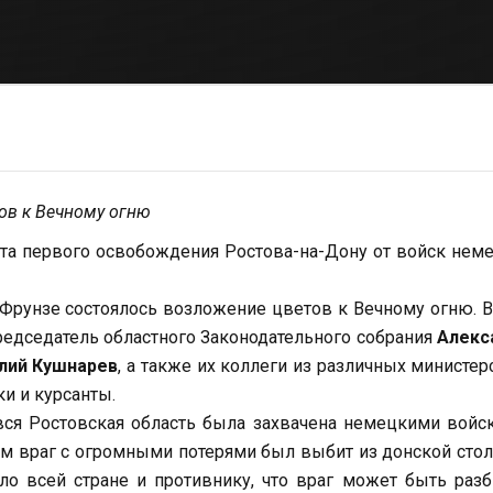
ов к Вечному огню
ента первого освобождения Ростова-на-Дону от войск нем
 Фрунзе состоялось возложение цветов к Вечному огню. 
председатель областного Законодательного собрания
Алекс
лий Кушнарев
, а также их коллеги из различных министер
и и курсанты.
вся Ростовская область была захвачена немецкими войс
м враг с огромными потерями был выбит из донской сто
 всей стране и противнику, что враг может быть разб