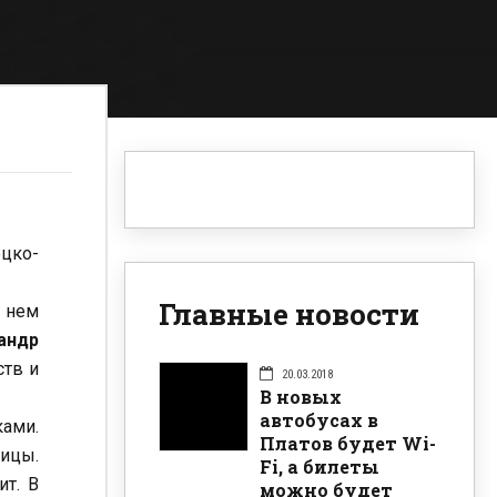
ецко-
Главные новости
В нем
андр
ств и
20.03.2018
В новых
автобусах в
ками.
Платов будет Wi-
лицы.
Fi, а билеты
ит. В
можно будет