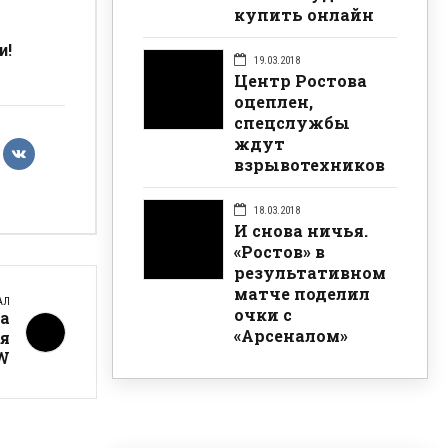
купить онлайн
и!
19.03.2018
Центр Ростова
оцеплен,
спецслужбы
ждут
взрывотехников
18.03.2018
И снова ничья.
«Ростов» в
результативном
матче поделил
АЛ
очки с
ва
«Арсеналом»
я
W