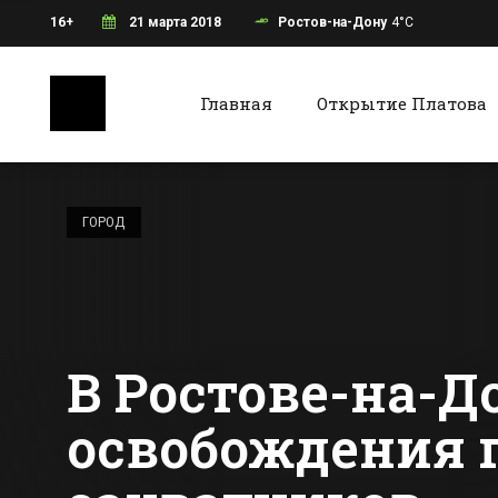
16+
21 марта 2018
Ростов-на-Дону
4°C
Главная
Открытие Платова
Ростов-на-Дону
Батайс
Жителей
Ростовской
ГОРОД
области ждет
резкое ухудшение
Все новости Ростова-на-Дону
Все ново
погоды
В Ростове-на-Д
освобождения 