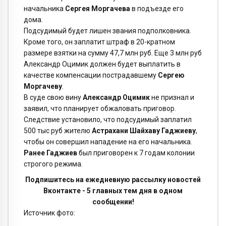
начальника
Сергея Моргачева
в подъезде его
дома.
Подсудимый будет лишен звания подполковника.
Кроме того, он заплатит штраф в 20-кратном
размере взятки на сумму 47,7 млн руб. Еще 3 млн руб
Александр Оцимик должен будет выплатить в
качестве компенсации пострадавшему
Сергею
Моргачеву
.
В суде свою вину
Александр Оцимик
не признал и
заявил, что планирует обжаловать приговор.
Следствие установило, что подсудимый заплатил
500 тыс руб жителю
Астрахани Шайхаву Гаджиеву
,
чтобы он совершил нападение на его начальника.
Ранее Гаджиев
был приговорен к 7 годам колонии
строгого режима.
Подпишитесь на ежедневную рассылку новостей
Вконтакте - 5 главных тем дня в одном
сообщении!
Источник фото: