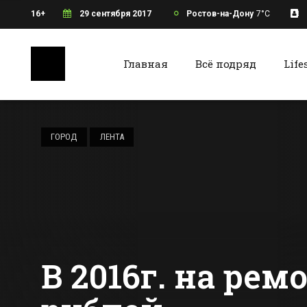
16+
29 сентября 2017
Ростов-на-Дону
7°C
Главная
Всё подряд
Life
Ростов-на-Дону
Батайс
Больницу в
Ростовской
ГОРОД
ЛЕНТА
области наказали
за нарушения при
Все новости Ростова-на-Дону
Все ново
диспансеризации
детей-сирот
В 2016г. на ре