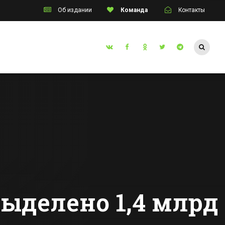
Об издании
Команда
Контакты
Таганрог
В Таганроге на
неделю закроют
я и
центральную
нительных
улицу из-за
Все новости Таганрога
асного
съемок фильма
ись в
ей
выделено 1,4 млрд