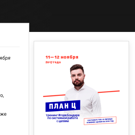
оября
о,
кже