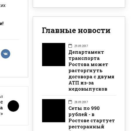
ких
и!
Главные новости
29.09.2017
Департамент
транспорта
Ростова может
расторгнуть
договора с двумя
АТП из-за
недовыпусков
АЛ
с
28.09.2017
ва
Сеты по 990
у»
рублей - в
Ростове стартует
ресторанный