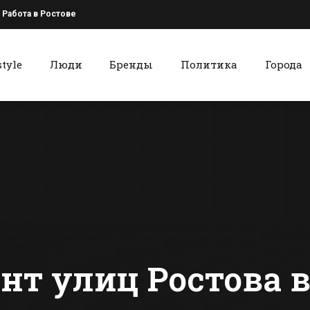
Работа в Ростове
style
Люди
Бренды
Политика
Города
к
Красный Сулин
Накануне Дня
Работники
города в Батайске
культуры,
откроют два
образовани
промышленных
правоохра
сти Батайска
Все новости Красного Сулина
предприятия
органов Кр
Сулина
объединил
борьбе с
наркомани
монт улиц Ростова 