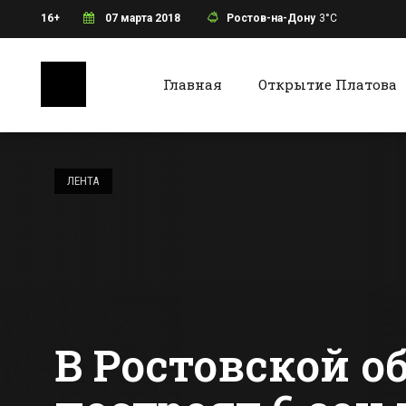
16+
07 марта 2018
Ростов-на-Дону
3°C
Главная
Открытие Платова
Ростов-на-Дону
Батайс
Житель Ростова
купил соль и сам
ЛЕНТА
стал посыпать
тротуар
Все новости Ростова-на-Дону
Все ново
В Ростовской об