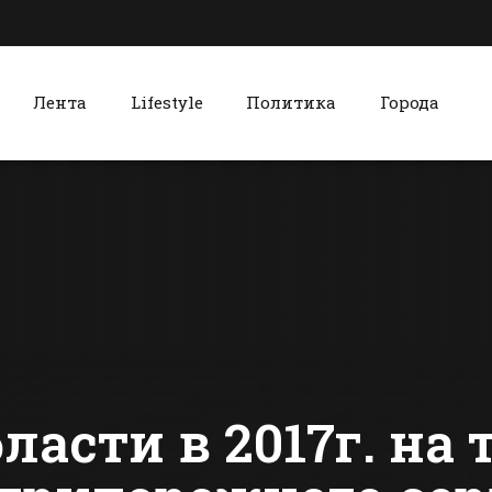
Лента
Lifestyle
Политика
Города
к
Красный Сулин
Над Ростовом
Мемориал 
больше не будут
погибших
испытывать
металлург
вертолеты
отремонти
сти Батайска
Все новости Красного Сулина
Красном С
ласти в 2017г. на 