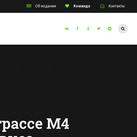
Об издании
Команда
Контакты
Таганрог
памяти
В Таганроге начал
работу завод по
ов
производству
руют в
радиаторов
Все новости Таганрога
улине
трассе М4