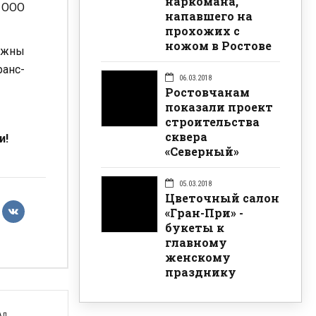
наркомана,
 ООО
напавшего на
прохожих с
ножом в Ростове
лжны
ранс-
06.03.2018
Ростовчанам
показали проект
строительства
сквера
и!
«Северный»
05.03.2018
Цветочный салон
«Гран-При» -
букеты к
главному
женскому
празднику
АЛ