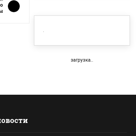
го
ы
загрузка...
новости